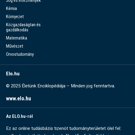
Jog és intézmények
Kémia
Környezet
Közgazdaságtan és
gazdálkodás
Matematika
Művészet
Orvostudomány
Elo.hu
© 2025 Életünk Enciklopédiája – Minden jog fenntartva.
www.elo.hu
Az ELO.hu-ról
Ez az online tudásbázis tizenöt tudományterületet ölel fel: