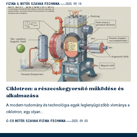
FIZIKA
L BETŰS SZAVAK
TECHNIKA
2025. 09. 14.
Ciklotron: a részecskegyorsító működése és
alkalmazása
A modern tudomány és technológia egyik leglenyűgözőbb vívmánya a
ciklotron, egy olyan…
C-CS BETŰS SZAVAK
FIZIKA
TECHNIKA
2025. 09. 03.