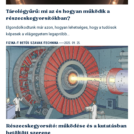
Tárológyűrű: mi az és hogyan működik a
részecskegyorsítókban?
Elgondolkodtunk már azon, hogyan lehetséges, hogy a tudósok
képesek a világegyetem legapróbb…
FIZIKA
T BETŰS SZAVAK
TECHNIKA
2025. 09. 25.
Részecskegyorsító: működése és a kutatásban
betöltött szerepe