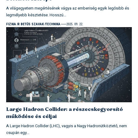
A világegyetem megértésének vágya az emberiség egyik legősibb és
legmélyebb késztetése. Hosszú…
FIZIKA
R BETŰS SZAVAK
TECHNIKA
2025. 09. 22.
Large Hadron Collider: a részecskegyorsító
működése és céljai
A Large Hadron Collider (LHC), vagyis a Nagy Hadronütköztető, nem
csupán egy…