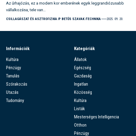
Az űrhajózás, ez a modern kor emberének egyik leggrandiózusabb
vállalkozása, tele van…
CSILLAGÁSZAT ÉS ASZTROFIZIKA
P BETŰS SZAVAK
TECHNIKA
2025. 09. 20.
Információk
Kategóriák
Kultúra
Állatok
Pénzügy
Egészség
Tanulás
Gazdaság
Szórakozás
Ingatlan
Utazás
Közösség
Tudomány
Kultúra
Listák
Mesterséges Intelligencia
Otthon
Pénzügy