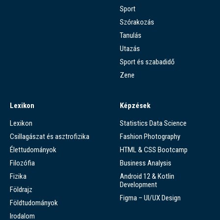
Sport
Szórakozás
Tanulás
Utazás
Sport és szabadidő
Zene
Lexikon
Képzések
Lexikon
Statistics Data Science
Csillagászat és asztrofizika
Fashion Photography
Élettudományok
HTML & CSS Bootcamp
Filozófia
Business Analysis
Fizika
Android 12 & Kotlin
Development
Földrajz
Figma – UI/UX Design
Földtudományok
Irodalom