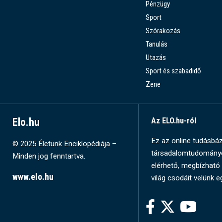
Pénzügy
Sport
Szórakozás
Tanulás
Utazás
Sport és szabadidő
Zene
Elo.hu
Az ELO.hu-ról
Ez az online tudásbázi
© 2025 Életünk Enciklopédiája –
társadalomtudományok
Minden jog fenntartva.
elérhető, megbízható 
www.elo.hu
világ csodáit velünk e