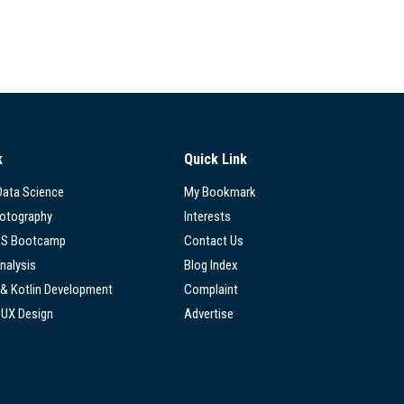
k
Quick Link
 Data Science
My Bookmark
hotography
Interests
SS Bootcamp
Contact Us
nalysis
Blog Index
 & Kotlin Development
Complaint
/UX Design
Advertise