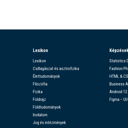
Lexikon
Képzése
Lexikon
Statistics
Csillagászat és asztrofizika
Fashion P
Élettudományok
HTML & C
Filozófia
Business A
Fizika
Android 12
Földrajz
Figma – UI
Földtudományok
Irodalom
Jog és intézmények