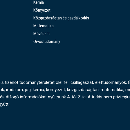
Kémia
Környezet
Közgazdaságtan és gazdálkodás
Matematika
Művészet
Orvostudomány
s tizenöt tudományterületet ölel fel: csillagászat, élettudományok, f
, irodalom, jog, kémia, környezet, közgazdaságtan, matematika, 
és átfogó információkat nyújtsunk A-tól Z-ig. A tudás nem privilégi
gyütt!