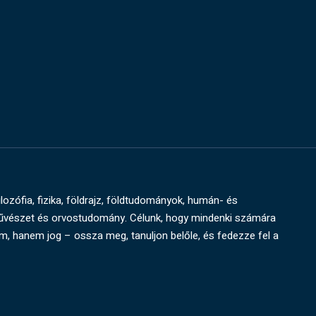
ilozófia, fizika, földrajz, földtudományok, humán- és
művészet és orvostudomány. Célunk, hogy mindenki számára
um, hanem jog – ossza meg, tanuljon belőle, és fedezze fel a