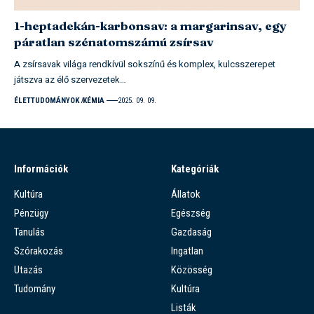
1-heptadekán-karbonsav: a margarinsav, egy
páratlan szénatomszámú zsírsav
A zsírsavak világa rendkívül sokszínű és komplex, kulcsszerepet
játszva az élő szervezetek…
ÉLETTUDOMÁNYOK
KÉMIA
2025. 09. 09.
Információk
Kategóriák
Kultúra
Állatok
Pénzügy
Egészség
Tanulás
Gazdaság
Szórakozás
Ingatlan
Utazás
Közösség
Tudomány
Kultúra
Listák