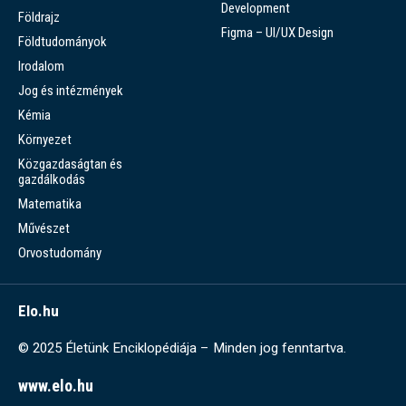
Development
Földrajz
Figma – UI/UX Design
Földtudományok
Irodalom
Jog és intézmények
Kémia
Környezet
Közgazdaságtan és
gazdálkodás
Matematika
Művészet
Orvostudomány
Elo.hu
© 2025 Életünk Enciklopédiája – Minden jog fenntartva.
www.elo.hu