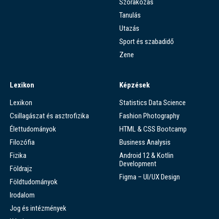
Szórakozás
Tanulás
Utazás
Sport és szabadidő
Zene
Lexikon
Képzések
Lexikon
Statistics Data Science
Csillagászat és asztrofizika
Fashion Photography
Élettudományok
HTML & CSS Bootcamp
Filozófia
Business Analysis
Fizika
Android 12 & Kotlin
Development
Földrajz
Figma – UI/UX Design
Földtudományok
Irodalom
Jog és intézmények