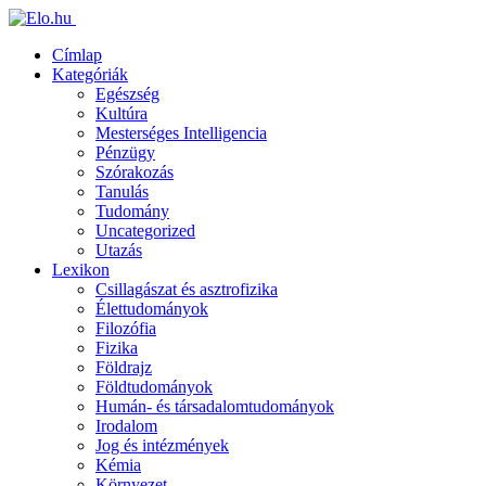
Címlap
Kategóriák
Egészség
Kultúra
Mesterséges Intelligencia
Pénzügy
Szórakozás
Tanulás
Tudomány
Uncategorized
Utazás
Lexikon
Csillagászat és asztrofizika
Élettudományok
Filozófia
Fizika
Földrajz
Földtudományok
Humán- és társadalomtudományok
Irodalom
Jog és intézmények
Kémia
Környezet