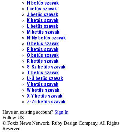
H betűs szavak
I betűs szavak
J betűs szavak
K betűs szavak
L betűs szavak
M betűs szavak
N-Ny betűs szavak
O betűs szavak
P betűs szavak
Q betűs szavak
R betűs szavak
S-Sz betűs szavak
T betűs szavak
U-Ü betűs szavak
V betűs szavak
W betűs szavak
X-Y betűs szavak
Z-Zs betűs szavak
Have an existing account?
Sign In
Follow US
© Foxiz News Network. Ruby Design Company. All Rights
Reserved.