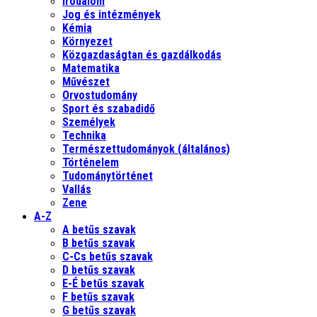
Irodalom
Jog és intézmények
Kémia
Környezet
Közgazdaságtan és gazdálkodás
Matematika
Művészet
Orvostudomány
Sport és szabadidő
Személyek
Technika
Természettudományok (általános)
Történelem
Tudománytörténet
Vallás
Zene
A-Z
A betűs szavak
B betűs szavak
C-Cs betűs szavak
D betűs szavak
E-É betűs szavak
F betűs szavak
G betűs szavak