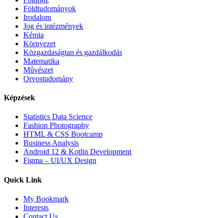
Földtudományok
Irodalom
Jog és intézmények
Kémia
Környezet
Közgazdaságtan és gazdálkodás
Matematika
Művészet
Orvostudomány
Képzések
Statistics Data Science
Fashion Photography
HTML & CSS Bootcamp
Business Analysis
Android 12 & Kotlin Development
Figma – UI/UX Design
Quick Link
My Bookmark
Interests
Contact Us