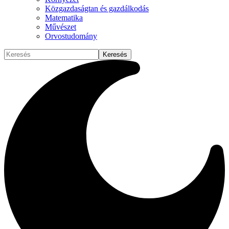
Közgazdaságtan és gazdálkodás
Matematika
Művészet
Orvostudomány