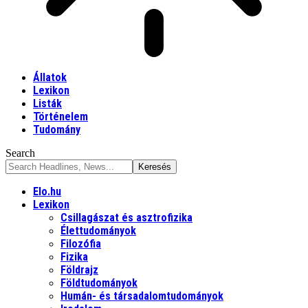
Állatok
Lexikon
Listák
Történelem
Tudomány
Search
Elo.hu
Lexikon
Csillagászat és asztrofizika
Élettudományok
Filozófia
Fizika
Földrajz
Földtudományok
Humán- és társadalomtudományok