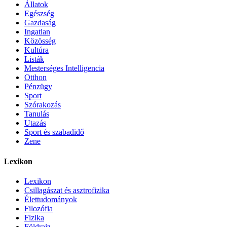
Állatok
Egészség
Gazdaság
Ingatlan
Közösség
Kultúra
Listák
Mesterséges Intelligencia
Otthon
Pénzügy
Sport
Szórakozás
Tanulás
Utazás
Sport és szabadidő
Zene
Lexikon
Lexikon
Csillagászat és asztrofizika
Élettudományok
Filozófia
Fizika
Földrajz