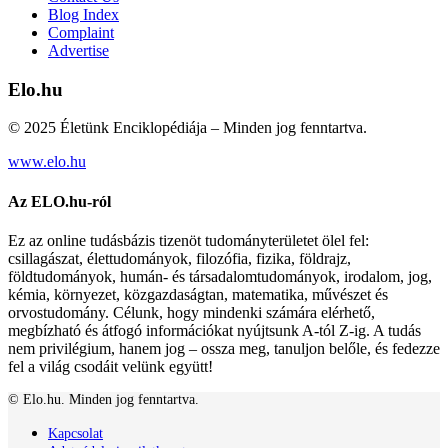
Blog Index
Complaint
Advertise
Elo.hu
© 2025 Életünk Enciklopédiája – Minden jog fenntartva.
www.elo.hu
Az ELO.hu-ról
Ez az online tudásbázis tizenöt tudományterületet ölel fel:
csillagászat, élettudományok, filozófia, fizika, földrajz,
földtudományok, humán- és társadalomtudományok, irodalom, jog,
kémia, környezet, közgazdaságtan, matematika, művészet és
orvostudomány. Célunk, hogy mindenki számára elérhető,
megbízható és átfogó információkat nyújtsunk A-tól Z-ig. A tudás
nem privilégium, hanem jog – ossza meg, tanuljon belőle, és fedezze
fel a világ csodáit velünk együtt!
© Elo.hu. Minden jog fenntartva.
Kapcsolat