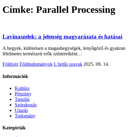
Címke:
Parallel Processing
Lavinaszelek: a jelenség magyarázata és hatásai
A hegyek, különösen a magashegységek, lenyűgöző és gyakran
félelmetes természeti erők színtereiként…
Földrajz
Földtudományok
L betűs szavak
2025. 09. 14.
Információk
Kultúra
Pénzügy
Tanulás
Szórakozás
Utazás
Tudomány
Kategóriák