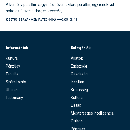
A kemény paraffin, vagy más néven szilárd paraffin, egy rendkívül
sokoldalú szénhidrogén-keverék,…
K BETŰS SZAVAK
KÉMIA
TECHNIKA
2025. 09. 12.
Információk
Kategóriák
Kultúra
Állatok
Pénzügy
Egészség
Tanulás
Gazdaság
Szórakozás
Ingatlan
Utazás
Közösség
Tudomány
Kultúra
Listák
Mesterséges Intelligencia
Otthon
Pénzügy