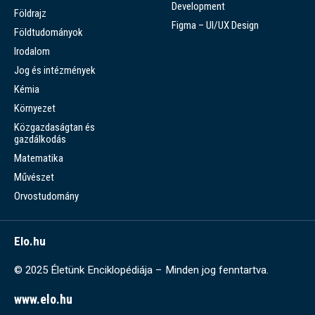
Development
Földrajz
Figma – UI/UX Design
Földtudományok
Irodalom
Jog és intézmények
Kémia
Környezet
Közgazdaságtan és
gazdálkodás
Matematika
Művészet
Orvostudomány
Elo.hu
© 2025 Életünk Enciklopédiája – Minden jog fenntartva.
www.elo.hu