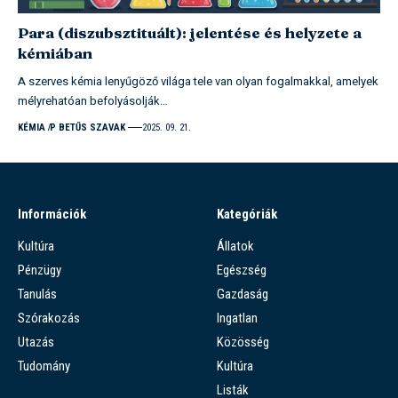
Para (diszubsztituált): jelentése és helyzete a
kémiában
A szerves kémia lenyűgöző világa tele van olyan fogalmakkal, amelyek
mélyrehatóan befolyásolják…
KÉMIA
P BETŰS SZAVAK
2025. 09. 21.
Információk
Kategóriák
Kultúra
Állatok
Pénzügy
Egészség
Tanulás
Gazdaság
Szórakozás
Ingatlan
Utazás
Közösség
Tudomány
Kultúra
Listák