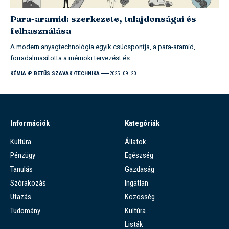
Para-aramid: szerkezete, tulajdonságai és
felhasználása
A modern anyagtechnológia egyik csúcspontja, a para-aramid,
forradalmasította a mérnöki tervezést és…
KÉMIA
P BETŰS SZAVAK
TECHNIKA
2025. 09. 20.
Információk
Kategóriák
Kultúra
Állatok
Pénzügy
Egészség
Tanulás
Gazdaság
Szórakozás
Ingatlan
Utazás
Közösség
Tudomány
Kultúra
Listák