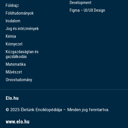
Development
Földrajz
Figma – UI/UX Design
Földtudományok
Irodalom
Jog és intézmények
Kémia
Környezet
Közgazdaságtan és
gazdálkodás
Matematika
Művészet
Orvostudomány
Elo.hu
© 2025 Életünk Enciklopédiája – Minden jog fenntartva.
www.elo.hu