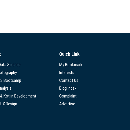
k
Quick Link
 Data Science
My Bookmark
hotography
Interests
SS Bootcamp
Contact Us
nalysis
Blog Index
 & Kotlin Development
Complaint
/UX Design
Advertise