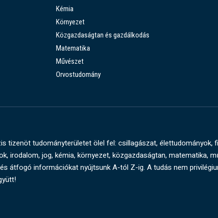
Kémia
Környezet
Közgazdaságtan és gazdálkodás
Matematika
Művészet
Orvostudomány
s tizenöt tudományterületet ölel fel: csillagászat, élettudományok, f
, irodalom, jog, kémia, környezet, közgazdaságtan, matematika, 
és átfogó információkat nyújtsunk A-tól Z-ig. A tudás nem privilégi
gyütt!