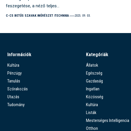
feszegetése, a néző teljes…
C-CS BETŰS SZAVAK
MŰVÉSZET
TECHNIKA
2025. 09. 03.
Információk
Kategóriák
Kultúra
Állatok
Pénzügy
Egészség
Tanulás
Gazdaság
Szórakozás
Ingatlan
Utazás
Közösség
Tudomány
Kultúra
Listák
Mesterséges Intelligencia
Otthon