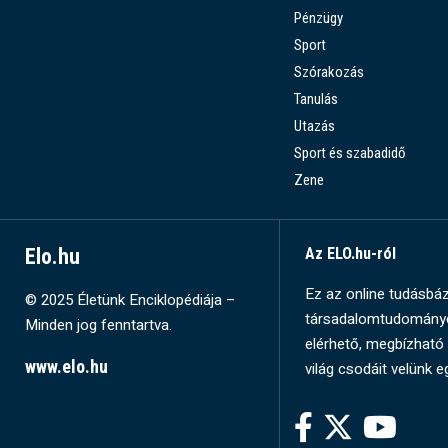
Pénzügy
Sport
Szórakozás
Tanulás
Utazás
Sport és szabadidő
Zene
Elo.hu
Az ELO.hu-ról
Ez az online tudásbázi
© 2025 Életünk Enciklopédiája –
társadalomtudományok
Minden jog fenntartva.
elérhető, megbízható 
www.elo.hu
világ csodáit velünk e