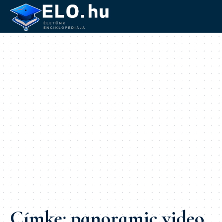
Címke:
panoramic video