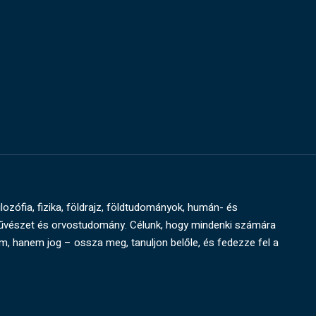
ilozófia, fizika, földrajz, földtudományok, humán- és
művészet és orvostudomány. Célunk, hogy mindenki számára
um, hanem jog – ossza meg, tanuljon belőle, és fedezze fel a