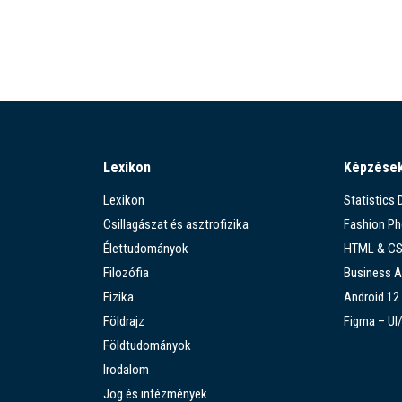
Lexikon
Képzése
Lexikon
Statistics
Csillagászat és asztrofizika
Fashion P
Élettudományok
HTML & C
Filozófia
Business A
Fizika
Android 12
Földrajz
Figma – UI
Földtudományok
Irodalom
Jog és intézmények