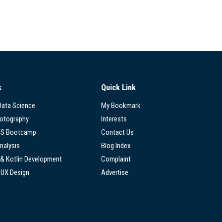
k
Quick Link
 Data Science
My Bookmark
hotography
Interests
SS Bootcamp
Contact Us
nalysis
Blog Index
 & Kotlin Development
Complaint
/UX Design
Advertise