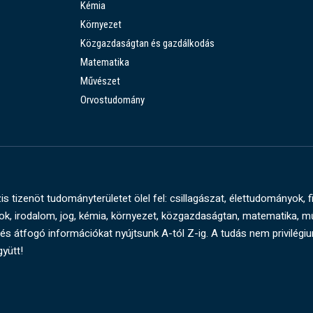
Kémia
Környezet
Közgazdaságtan és gazdálkodás
Matematika
Művészet
Orvostudomány
s tizenöt tudományterületet ölel fel: csillagászat, élettudományok, f
, irodalom, jog, kémia, környezet, közgazdaságtan, matematika, 
és átfogó információkat nyújtsunk A-tól Z-ig. A tudás nem privilégi
gyütt!