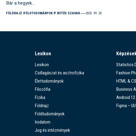
Bár a hegyek…
FÖLDRAJZ
FÖLDTUDOMÁNYOK
P BETŰS SZAVAK
2025. 09. 20.
Lexikon
Képzése
Lexikon
Statistics
Csillagászat és asztrofizika
Fashion P
Élettudományok
HTML & C
Filozófia
Business A
Fizika
Android 12
Földrajz
Figma – UI
Földtudományok
Irodalom
Jog és intézmények