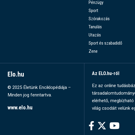
Pénzügy
Sport
Szórakozás
Tanulás
Utazás
Sport és szabadidő
Zene
Elo.hu
Az ELO.hu-ról
Ez az online tudásbázi
© 2025 Életünk Enciklopédiája –
társadalomtudományok
Minden jog fenntartva.
elérhető, megbízható 
www.elo.hu
világ csodáit velünk e