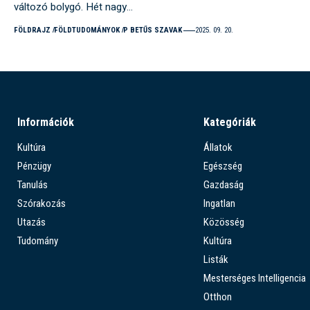
változó bolygó. Hét nagy…
FÖLDRAJZ
FÖLDTUDOMÁNYOK
P BETŰS SZAVAK
2025. 09. 20.
Információk
Kategóriák
Kultúra
Állatok
Pénzügy
Egészség
Tanulás
Gazdaság
Szórakozás
Ingatlan
Utazás
Közösség
Tudomány
Kultúra
Listák
Mesterséges Intelligencia
Otthon