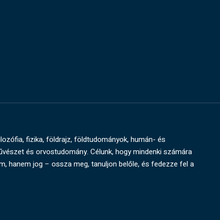
ilozófia, fizika, földrajz, földtudományok, humán- és
művészet és orvostudomány. Célunk, hogy mindenki számára
um, hanem jog – ossza meg, tanuljon belőle, és fedezze fel a