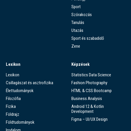
Sport
Szórakozás
Tanulás
Utazás
Sport és szabadidő
Zene
Lexikon
Képzések
Lexikon
Statistics Data Science
Csillagászat és asztrofizika
Fashion Photography
Élettudományok
HTML & CSS Bootcamp
Filozófia
Business Analysis
Fizika
Android 12 & Kotlin
Development
Földrajz
Figma – UI/UX Design
Földtudományok
Irodalom