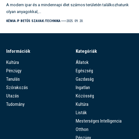
A modern ipar és a mindennapi élet számos területén találkozhatunk
olyan anyagokkal,…
KÉMIA
P BETŰS SZAVAK
TECHNIKA
2025. 09. 20.
Információk
Kategóriák
Kultúra
Állatok
Pénzügy
Egészség
Tanulás
Gazdaság
Szórakozás
Ingatlan
Utazás
Közösség
Tudomány
Kultúra
Listák
Mesterséges Intelligencia
Otthon
Pénzügy