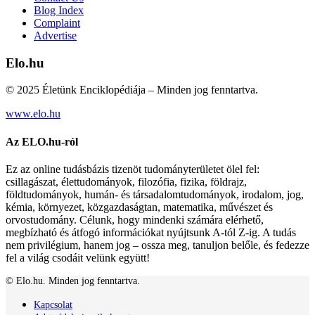
Blog Index
Complaint
Advertise
Elo.hu
© 2025 Életünk Enciklopédiája – Minden jog fenntartva.
www.elo.hu
Az ELO.hu-ról
Ez az online tudásbázis tizenöt tudományterületet ölel fel:
csillagászat, élettudományok, filozófia, fizika, földrajz,
földtudományok, humán- és társadalomtudományok, irodalom, jog,
kémia, környezet, közgazdaságtan, matematika, művészet és
orvostudomány. Célunk, hogy mindenki számára elérhető,
megbízható és átfogó információkat nyújtsunk A-tól Z-ig. A tudás
nem privilégium, hanem jog – ossza meg, tanuljon belőle, és fedezze
fel a világ csodáit velünk együtt!
© Elo.hu. Minden jog fenntartva.
Kapcsolat