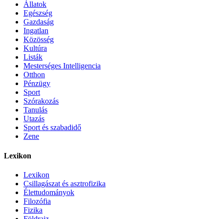
Állatok
Egészség
Gazdaság
Ingatlan
Közösség
Kultúra
Listák
Mesterséges Intelligencia
Otthon
Pénzügy
Sport
Szórakozás
Tanulás
Utazás
Sport és szabadidő
Zene
Lexikon
Lexikon
Csillagászat és asztrofizika
Élettudományok
Filozófia
Fizika
Földrajz