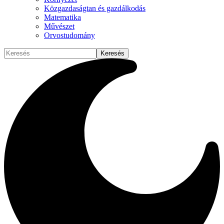
Közgazdaságtan és gazdálkodás
Matematika
Művészet
Orvostudomány