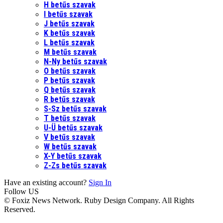
H betűs szavak
I betűs szavak
J betűs szavak
K betűs szavak
L betűs szavak
M betűs szavak
N-Ny betűs szavak
O betűs szavak
P betűs szavak
Q betűs szavak
R betűs szavak
S-Sz betűs szavak
T betűs szavak
U-Ü betűs szavak
V betűs szavak
W betűs szavak
X-Y betűs szavak
Z-Zs betűs szavak
Have an existing account?
Sign In
Follow US
© Foxiz News Network. Ruby Design Company. All Rights
Reserved.