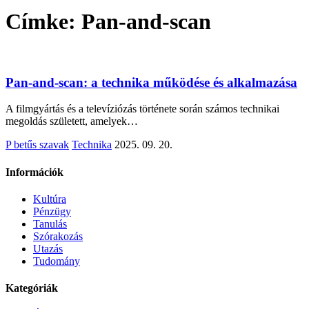
Címke:
Pan-and-scan
Pan-and-scan: a technika működése és alkalmazása
A filmgyártás és a televíziózás története során számos technikai
megoldás született, amelyek…
P betűs szavak
Technika
2025. 09. 20.
Információk
Kultúra
Pénzügy
Tanulás
Szórakozás
Utazás
Tudomány
Kategóriák