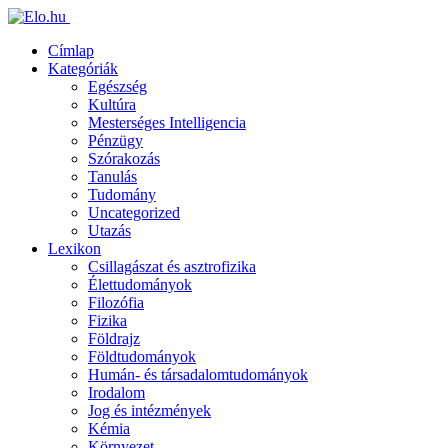
Címlap
Kategóriák
Egészség
Kultúra
Mesterséges Intelligencia
Pénzügy
Szórakozás
Tanulás
Tudomány
Uncategorized
Utazás
Lexikon
Csillagászat és asztrofizika
Élettudományok
Filozófia
Fizika
Földrajz
Földtudományok
Humán- és társadalomtudományok
Irodalom
Jog és intézmények
Kémia
Környezet