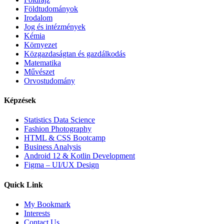
Földtudományok
Irodalom
Jog és intézmények
Kémia
Környezet
Közgazdaságtan és gazdálkodás
Matematika
Művészet
Orvostudomány
Képzések
Statistics Data Science
Fashion Photography
HTML & CSS Bootcamp
Business Analysis
Android 12 & Kotlin Development
Figma – UI/UX Design
Quick Link
My Bookmark
Interests
Contact Us