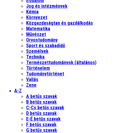
Irodalom
Jog és intézmények
Kémia
Környezet
Közgazdaságtan és gazdálkodás
Matematika
Művészet
Orvostudomány
Sport és szabadidő
Személyek
Technika
Természettudományok (általános)
Történelem
Tudománytörténet
Vallás
Zene
A-Z
A betűs szavak
B betűs szavak
C-Cs betűs szavak
D betűs szavak
E-É betűs szavak
F betűs szavak
G betűs szavak