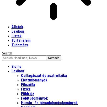
Állatok
Lexikon
Listák
Történelem
Tudomány
Search
Elo.hu
Lexikon
Csillagászat és asztrofizika
Élettudományok
Filozófia
Fizika
Földrajz
Földtudományok
Humán- és társadalomtudományok