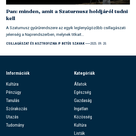
Pan: minden, amit a Szaturnusz holdjáról tudni
kell
A Szaturnusz gyűrűrendszere az egyik leglenyűgözőbb csillagászati
jelenség a Naprendszerben, melynek titkait…
CSILLAGÁSZAT ÉS ASZTROFIZIKA
P BETŰS SZAVAK
2025. 09. 20.
Információk
Kategóriák
Kultúra
Állatok
Pénzügy
Egészség
Tanulás
Gazdaság
Szórakozás
Ingatlan
Utazás
Közösség
Tudomány
Kultúra
Listák