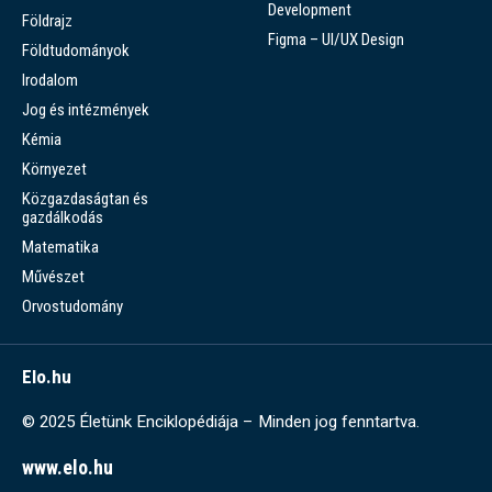
Development
Földrajz
Figma – UI/UX Design
Földtudományok
Irodalom
Jog és intézmények
Kémia
Környezet
Közgazdaságtan és
gazdálkodás
Matematika
Művészet
Orvostudomány
Elo.hu
© 2025 Életünk Enciklopédiája – Minden jog fenntartva.
www.elo.hu