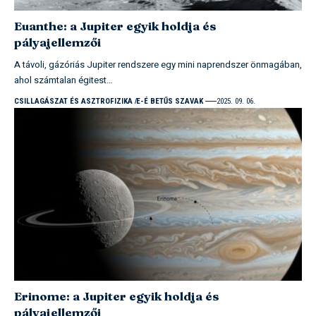
Euanthe: a Jupiter egyik holdja és
pályajellemzői
A távoli, gázóriás Jupiter rendszere egy mini naprendszer önmagában,
ahol számtalan égitest…
CSILLAGÁSZAT ÉS ASZTROFIZIKA
E-É BETŰS SZAVAK
2025. 09. 06.
Erinome: a Jupiter egyik holdja és
pályajellemzői