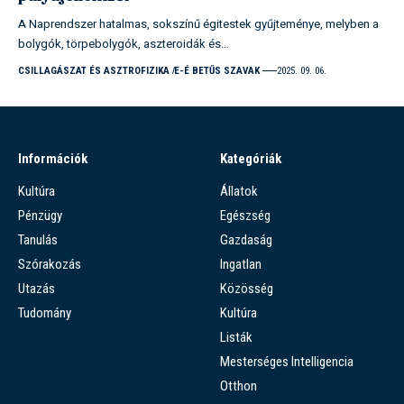
A Naprendszer hatalmas, sokszínű égitestek gyűjteménye, melyben a
bolygók, törpebolygók, aszteroidák és…
CSILLAGÁSZAT ÉS ASZTROFIZIKA
E-É BETŰS SZAVAK
2025. 09. 06.
Információk
Kategóriák
Kultúra
Állatok
Pénzügy
Egészség
Tanulás
Gazdaság
Szórakozás
Ingatlan
Utazás
Közösség
Tudomány
Kultúra
Listák
Mesterséges Intelligencia
Otthon