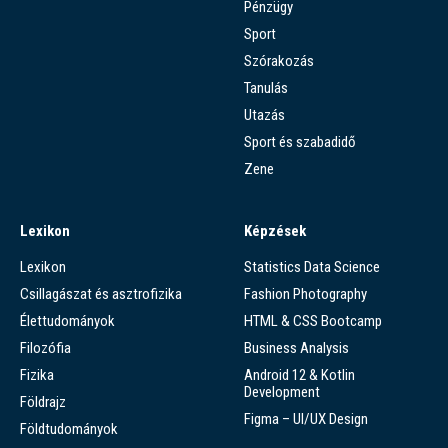
Pénzügy
Sport
Szórakozás
Tanulás
Utazás
Sport és szabadidő
Zene
Lexikon
Képzések
Lexikon
Statistics Data Science
Csillagászat és asztrofizika
Fashion Photography
Élettudományok
HTML & CSS Bootcamp
Filozófia
Business Analysis
Fizika
Android 12 & Kotlin
Development
Földrajz
Figma – UI/UX Design
Földtudományok