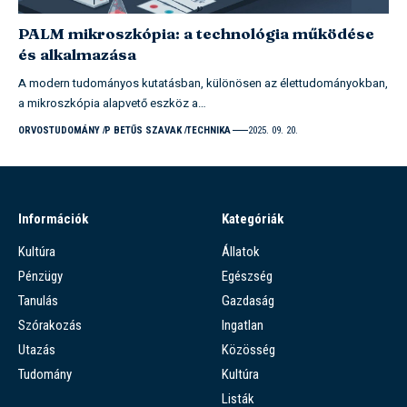
PALM mikroszkópia: a technológia működése
és alkalmazása
A modern tudományos kutatásban, különösen az élettudományokban,
a mikroszkópia alapvető eszköz a…
ORVOSTUDOMÁNY
P BETŰS SZAVAK
TECHNIKA
2025. 09. 20.
Információk
Kategóriák
Kultúra
Állatok
Pénzügy
Egészség
Tanulás
Gazdaság
Szórakozás
Ingatlan
Utazás
Közösség
Tudomány
Kultúra
Listák