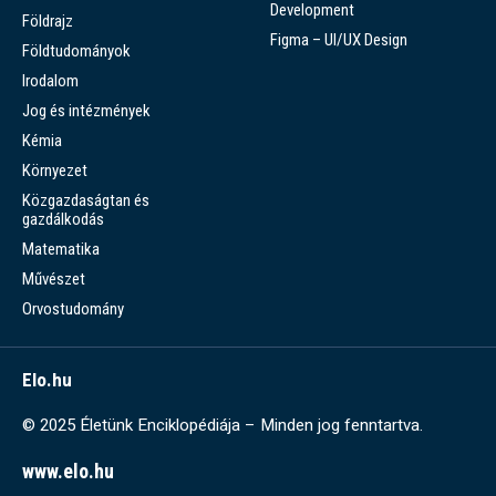
Development
Földrajz
Figma – UI/UX Design
Földtudományok
Irodalom
Jog és intézmények
Kémia
Környezet
Közgazdaságtan és
gazdálkodás
Matematika
Művészet
Orvostudomány
Elo.hu
© 2025 Életünk Enciklopédiája – Minden jog fenntartva.
www.elo.hu