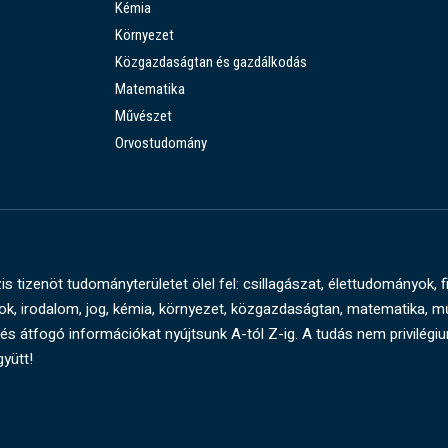
Kémia
Környezet
Közgazdaságtan és gazdálkodás
Matematika
Művészet
Orvostudomány
s tizenöt tudományterületet ölel fel: csillagászat, élettudományok, f
, irodalom, jog, kémia, környezet, közgazdaságtan, matematika, 
és átfogó információkat nyújtsunk A-tól Z-ig. A tudás nem privilégi
gyütt!