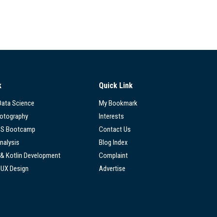
k
Quick Link
 Data Science
My Bookmark
hotography
Interests
SS Bootcamp
Contact Us
nalysis
Blog Index
 & Kotlin Development
Complaint
/UX Design
Advertise