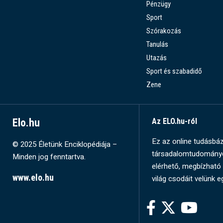
Pénzügy
Sport
Szórakozás
Tanulás
Utazás
Sport és szabadidő
Zene
Elo.hu
Az ELO.hu-ról
Ez az online tudásbázi
© 2025 Életünk Enciklopédiája –
társadalomtudományok
Minden jog fenntartva.
elérhető, megbízható 
www.elo.hu
világ csodáit velünk e