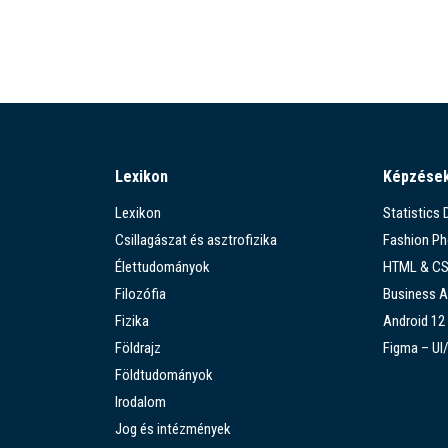
Lexikon
Képzése
Lexikon
Statistics
Csillagászat és asztrofizika
Fashion P
Élettudományok
HTML & C
Filozófia
Business A
Fizika
Android 12
Földrajz
Figma – UI
Földtudományok
Irodalom
Jog és intézmények