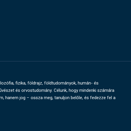
ilozófia, fizika, földrajz, földtudományok, humán- és
művészet és orvostudomány. Célunk, hogy mindenki számára
um, hanem jog – ossza meg, tanuljon belőle, és fedezze fel a