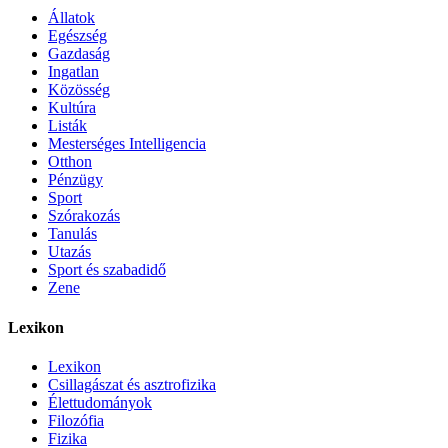
Állatok
Egészség
Gazdaság
Ingatlan
Közösség
Kultúra
Listák
Mesterséges Intelligencia
Otthon
Pénzügy
Sport
Szórakozás
Tanulás
Utazás
Sport és szabadidő
Zene
Lexikon
Lexikon
Csillagászat és asztrofizika
Élettudományok
Filozófia
Fizika