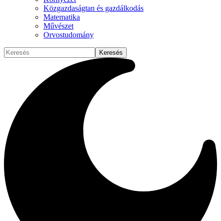
Közgazdaságtan és gazdálkodás
Matematika
Művészet
Orvostudomány