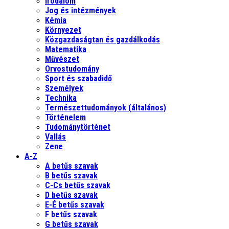
Irodalom
Jog és intézmények
Kémia
Környezet
Közgazdaságtan és gazdálkodás
Matematika
Művészet
Orvostudomány
Sport és szabadidő
Személyek
Technika
Természettudományok (általános)
Történelem
Tudománytörténet
Vallás
Zene
A-Z
A betűs szavak
B betűs szavak
C-Cs betűs szavak
D betűs szavak
E-É betűs szavak
F betűs szavak
G betűs szavak