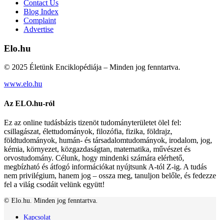
Contact Us
Blog Index
Complaint
Advertise
Elo.hu
© 2025 Életünk Enciklopédiája – Minden jog fenntartva.
www.elo.hu
Az ELO.hu-ról
Ez az online tudásbázis tizenöt tudományterületet ölel fel:
csillagászat, élettudományok, filozófia, fizika, földrajz,
földtudományok, humán- és társadalomtudományok, irodalom, jog,
kémia, környezet, közgazdaságtan, matematika, művészet és
orvostudomány. Célunk, hogy mindenki számára elérhető,
megbízható és átfogó információkat nyújtsunk A-tól Z-ig. A tudás
nem privilégium, hanem jog – ossza meg, tanuljon belőle, és fedezze
fel a világ csodáit velünk együtt!
© Elo.hu. Minden jog fenntartva.
Kapcsolat