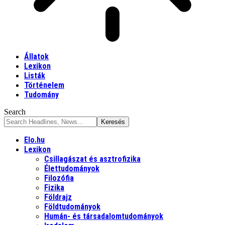
Állatok
Lexikon
Listák
Történelem
Tudomány
Search
Elo.hu
Lexikon
Csillagászat és asztrofizika
Élettudományok
Filozófia
Fizika
Földrajz
Földtudományok
Humán- és társadalomtudományok