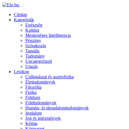
Címlap
Kategóriák
Egészség
Kultúra
Mesterséges Intelligencia
Pénzügy
Szórakozás
Tanulás
Tudomány
Uncategorized
Utazás
Lexikon
Csillagászat és asztrofizika
Élettudományok
Filozófia
Fizika
Földrajz
Földtudományok
Humán- és társadalomtudományok
Irodalom
Jog és intézmények
Kémia
Környezet