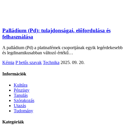
Palládium (Pd): tulajdonságai, előfordulása és
felhasználása
A palládium (Pd) a platinafémek csoportjának egyik legérdekesebb
és legdinamikusabban változó értékű…
Kémia
P betűs szavak
Technika
2025. 09. 20.
Információk
Kultúra
Pénzügy
Tanulás
Szórakozás
Utazás
Tudomány
Kategóriák