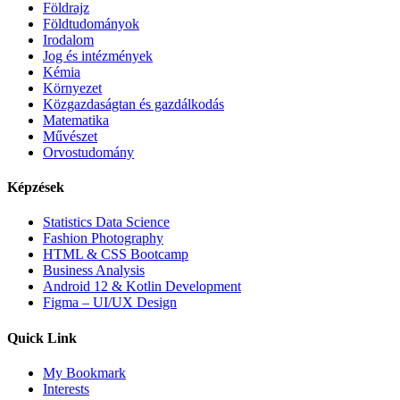
Földrajz
Földtudományok
Irodalom
Jog és intézmények
Kémia
Környezet
Közgazdaságtan és gazdálkodás
Matematika
Művészet
Orvostudomány
Képzések
Statistics Data Science
Fashion Photography
HTML & CSS Bootcamp
Business Analysis
Android 12 & Kotlin Development
Figma – UI/UX Design
Quick Link
My Bookmark
Interests