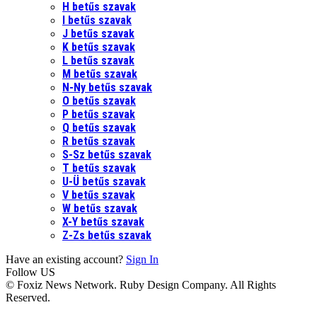
H betűs szavak
I betűs szavak
J betűs szavak
K betűs szavak
L betűs szavak
M betűs szavak
N-Ny betűs szavak
O betűs szavak
P betűs szavak
Q betűs szavak
R betűs szavak
S-Sz betűs szavak
T betűs szavak
U-Ü betűs szavak
V betűs szavak
W betűs szavak
X-Y betűs szavak
Z-Zs betűs szavak
Have an existing account?
Sign In
Follow US
© Foxiz News Network. Ruby Design Company. All Rights
Reserved.