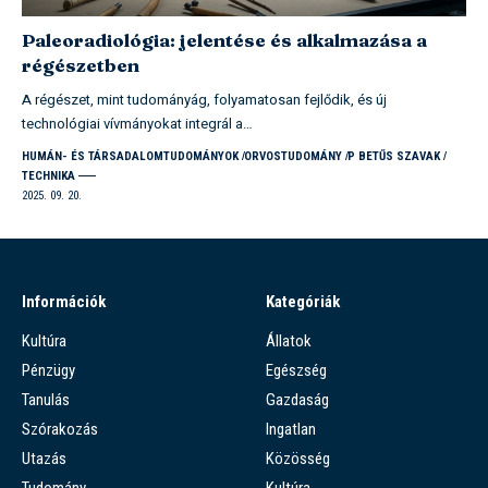
Paleoradiológia: jelentése és alkalmazása a
régészetben
A régészet, mint tudományág, folyamatosan fejlődik, és új
technológiai vívmányokat integrál a…
HUMÁN- ÉS TÁRSADALOMTUDOMÁNYOK
ORVOSTUDOMÁNY
P BETŰS SZAVAK
TECHNIKA
2025. 09. 20.
Információk
Kategóriák
Kultúra
Állatok
Pénzügy
Egészség
Tanulás
Gazdaság
Szórakozás
Ingatlan
Utazás
Közösség
Tudomány
Kultúra