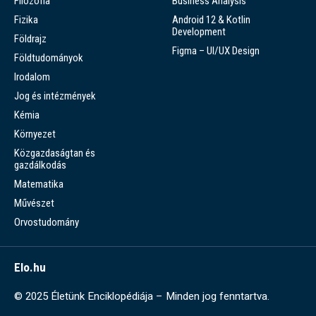
Filozófia
Business Analysis
Fizika
Android 12 & Kotlin
Development
Földrajz
Figma – UI/UX Design
Földtudományok
Irodalom
Jog és intézmények
Kémia
Környezet
Közgazdaságtan és
gazdálkodás
Matematika
Művészet
Orvostudomány
Elo.hu
© 2025 Életünk Enciklopédiája – Minden jog fenntartva.