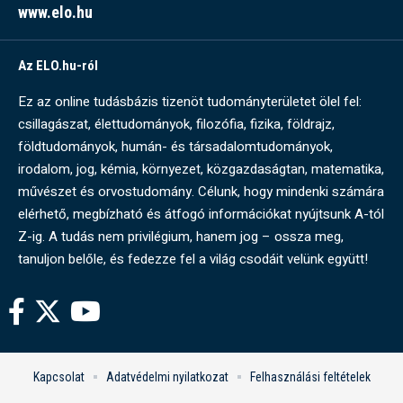
www.elo.hu
Az ELO.hu-ról
Ez az online tudásbázis tizenöt tudományterületet ölel fel:
csillagászat, élettudományok, filozófia, fizika, földrajz,
földtudományok, humán- és társadalomtudományok,
irodalom, jog, kémia, környezet, közgazdaságtan, matematika,
művészet és orvostudomány. Célunk, hogy mindenki számára
elérhető, megbízható és átfogó információkat nyújtsunk A-tól
Z-ig. A tudás nem privilégium, hanem jog – ossza meg,
tanuljon belőle, és fedezze fel a világ csodáit velünk együtt!
Kapcsolat
Adatvédelmi nyilatkozat
Felhasználási feltételek