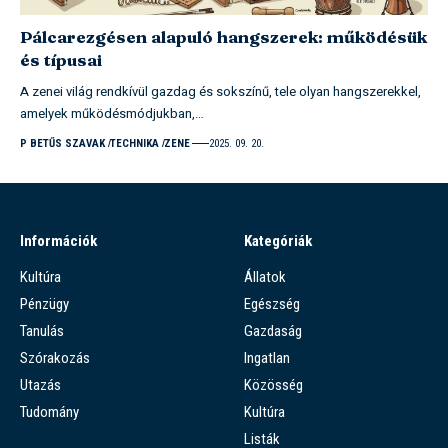
Pálcarezgésen alapuló hangszerek: működésük
és típusai
A zenei világ rendkívül gazdag és sokszínű, tele olyan hangszerekkel,
amelyek működésmódjukban,…
P BETŰS SZAVAK
TECHNIKA
ZENE
2025. 09. 20.
Információk
Kategóriák
Kultúra
Állatok
Pénzügy
Egészség
Tanulás
Gazdaság
Szórakozás
Ingatlan
Utazás
Közösség
Tudomány
Kultúra
Listák