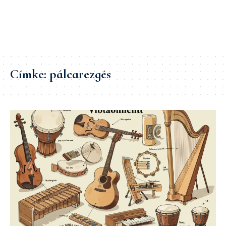
Címke:
pálcarezgés