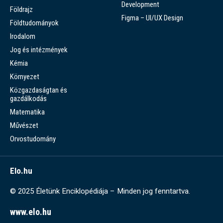
Development
Földrajz
Figma – UI/UX Design
Földtudományok
Irodalom
Jog és intézmények
Kémia
Környezet
Közgazdaságtan és
gazdálkodás
Matematika
Művészet
Orvostudomány
Elo.hu
© 2025 Életünk Enciklopédiája – Minden jog fenntartva.
www.elo.hu