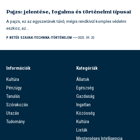
Pajzs: jelentése, fogalma és történelmi típusai
A pajzs, ez az egyszerűnek tűnő, mégis rendkívül komplex védelmi
eszköz, az…
P BETŰS SZAVAK
TECHNIKA
TÖRTÉNELEM
2025. 09. 20.
Információk
Kategóriák
Kultúra
Állatok
Pénzügy
Egészség
Tanulás
Gazdaság
Szórakozás
Ingatlan
Utazás
Közösség
Tudomány
Kultúra
Listák
Mesterséges Intelligencia