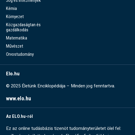
Jog és intézmények
Kémia
Környezet
Közgazdaságtan és
gazdálkodás
Matematika
Művészet
Orvostudomány
Elo.hu
© 2025 Életünk Enciklopédiája – Minden jog fenntartva.
www.elo.hu
Az ELO.hu-ról
Ez az online tudásbázis tizenöt tudományterületet ölel fel: