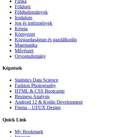
Fizika
Földrajz
Földtudományok
Irodalom
Jog és intézmények
Kémia
Környezet
Közgazdaságtan és gazdálkodás
Matematika
Művészet
Orvostudomány
Képzések
Statistics Data Science
Fashion Photography
HTML & CSS Bootcamp
Business Analysis
Android 12 & Kotlin Development
Figma – UI/UX Design
Quick Link
My Bookmark