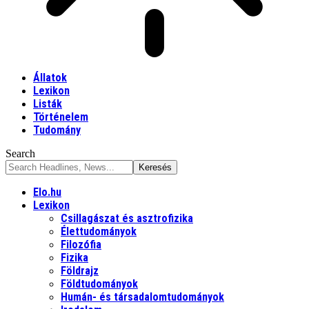
Állatok
Lexikon
Listák
Történelem
Tudomány
Search
Elo.hu
Lexikon
Csillagászat és asztrofizika
Élettudományok
Filozófia
Fizika
Földrajz
Földtudományok
Humán- és társadalomtudományok