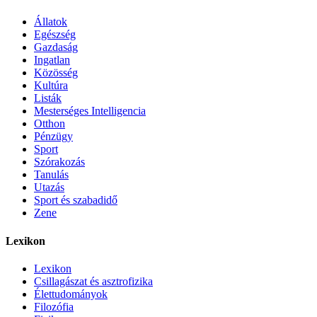
Állatok
Egészség
Gazdaság
Ingatlan
Közösség
Kultúra
Listák
Mesterséges Intelligencia
Otthon
Pénzügy
Sport
Szórakozás
Tanulás
Utazás
Sport és szabadidő
Zene
Lexikon
Lexikon
Csillagászat és asztrofizika
Élettudományok
Filozófia