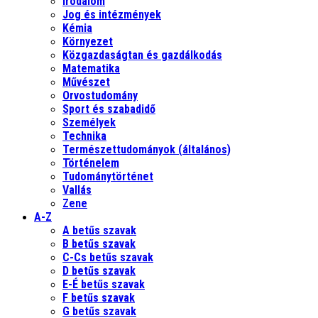
Irodalom
Jog és intézmények
Kémia
Környezet
Közgazdaságtan és gazdálkodás
Matematika
Művészet
Orvostudomány
Sport és szabadidő
Személyek
Technika
Természettudományok (általános)
Történelem
Tudománytörténet
Vallás
Zene
A-Z
A betűs szavak
B betűs szavak
C-Cs betűs szavak
D betűs szavak
E-É betűs szavak
F betűs szavak
G betűs szavak