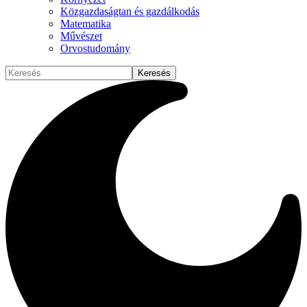
Közgazdaságtan és gazdálkodás
Matematika
Művészet
Orvostudomány