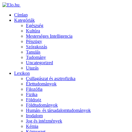
Címlap
Kategóriák
Egészség
Kultúra
Mesterséges Intelligencia
Pénzügy
Szórakozás
Tanulás
Tudomány
Uncategorized
Utazás
Lexikon
Csillagászat és asztrofizika
Élettudományok
Filozófia
Fizika
Földrajz
Földtudományok
Humán- és társadalomtudományok
Irodalom
Jog és intézmények
Kémia
Környezet