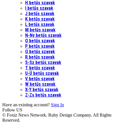
H betűs szavak
I betűs szavak
J betűs szavak
K betűs szavak
L betűs szavak
M betűs szavak
N-Ny betűs szavak
O betűs szavak
P betűs szavak
Q betűs szavak
R betűs szavak
S-Sz betűs szavak
T betűs szavak
U-Ü betűs szavak
V betűs szavak
W betűs szavak
X-Y betűs szavak
Z-Zs betűs szavak
Have an existing account?
Sign In
Follow US
© Foxiz News Network. Ruby Design Company. All Rights
Reserved.