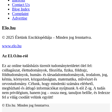
Interests
Contact Us
Blog Index
Complaint
Advertise
Elo.hu
© 2025 Életünk Enciklopédiája – Minden jog fenntartva.
www.elo.hu
Az ELO.hu-ról
Ez az online tudásbázis tizenöt tudományterületet ölel fel:
csillagászat, élettudományok, filozófia, fizika, földrajz,
földtudományok, humán- és társadalomtudományok, irodalom, jog,
kémia, környezet, közgazdaságtan, matematika, művészet és
orvostudomány. Célunk, hogy mindenki számára elérhető,
megbízható és átfogó információkat nyújtsunk A-tól Z-ig. A tudás
nem privilégium, hanem jog – ossza meg, tanuljon belőle, és fedezze
fel a világ csodáit velünk együtt!
© Elo.hu. Minden jog fenntartva.