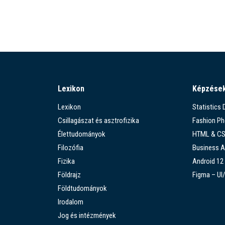
Lexikon
Képzése
Lexikon
Statistics
Csillagászat és asztrofizika
Fashion P
Élettudományok
HTML & C
Filozófia
Business A
Fizika
Android 12
Földrajz
Figma – UI
Földtudományok
Irodalom
Jog és intézmények