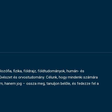
ilozófia, fizika, földrajz, földtudományok, humán- és
művészet és orvostudomány. Célunk, hogy mindenki számára
um, hanem jog – ossza meg, tanuljon belőle, és fedezze fel a