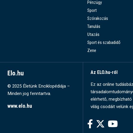
Pénzügy
Sport
Szórakozás
Tanulás
Utazás
Sport és szabadidő
Zene
Elo.hu
Az ELO.hu-ról
Ez az online tudásbázi
© 2025 Életünk Enciklopédiája –
társadalomtudományok
Minden jog fenntartva.
elérhető, megbízható 
www.elo.hu
világ csodáit velünk e