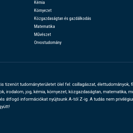
Kémia
Környezet
Közgazdaságtan és gazdálkodás
Matematika
Művészet
Orvostudomány
s tizenöt tudományterületet ölel fel: csillagászat, élettudományok, f
, irodalom, jog, kémia, környezet, közgazdaságtan, matematika, 
és átfogó információkat nyújtsunk A-tól Z-ig. A tudás nem privilégi
gyütt!