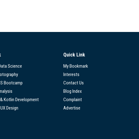
k
Quick Link
 Data Science
My Bookmark
hotography
Interests
SS Bootcamp
Contact Us
nalysis
Blog Index
 & Kotlin Development
Complaint
/UX Design
Advertise