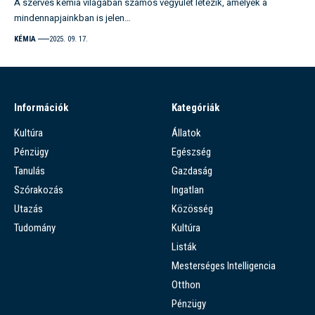
A szerves kémia világában számos vegyület létezik, amelyek a
mindennapjainkban is jelen…
KÉMIA
2025. 09. 17.
Információk
Kategóriák
Kultúra
Állatok
Pénzügy
Egészség
Tanulás
Gazdaság
Szórakozás
Ingatlan
Utazás
Közösség
Tudomány
Kultúra
Listák
Mesterséges Intelligencia
Otthon
Pénzügy