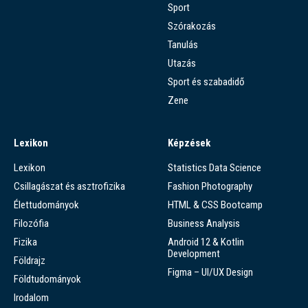
Sport
Szórakozás
Tanulás
Utazás
Sport és szabadidő
Zene
Lexikon
Képzések
Lexikon
Statistics Data Science
Csillagászat és asztrofizika
Fashion Photography
Élettudományok
HTML & CSS Bootcamp
Filozófia
Business Analysis
Fizika
Android 12 & Kotlin
Development
Földrajz
Figma – UI/UX Design
Földtudományok
Irodalom