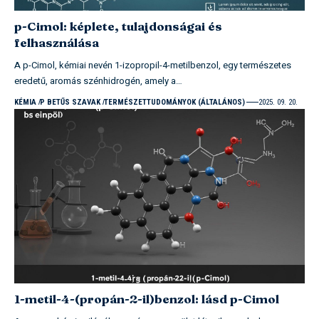
p-Cimol: képlete, tulajdonságai és
felhasználása
A p-Cimol, kémiai nevén 1-izopropil-4-metilbenzol, egy természetes
eredetű, aromás szénhidrogén, amely a…
KÉMIA
P BETŰS SZAVAK
TERMÉSZETTUDOMÁNYOK (ÁLTALÁNOS)
2025. 09. 20.
1-metil-4-(propán-2-il)benzol: lásd p-Cimol