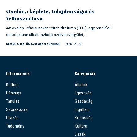
Oxolán,: képlete, tulajdonságai és
felhasználása
Az oxolán, kémiai nevén tetrahidrofurán (THF), egy rendkívül
sokoldalúan alkalmazható szerves vegyület,…
KÉMIA
O BETŰS SZAVAK
TECHNIKA
2025. 09. 20.
Információk
Kategóriák
Kultúra
Állatok
Pénzügy
Egészség
Tanulás
Gazdaság
Szórakozás
Ingatlan
Utazás
Közösség
Tudomány
Kultúra
Listák