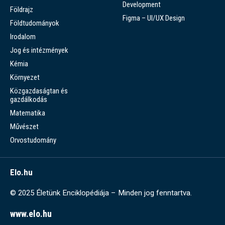
Development
Földrajz
Figma – UI/UX Design
Földtudományok
Irodalom
Jog és intézmények
Kémia
Környezet
Közgazdaságtan és
gazdálkodás
Matematika
Művészet
Orvostudomány
Elo.hu
© 2025 Életünk Enciklopédiája – Minden jog fenntartva.
www.elo.hu