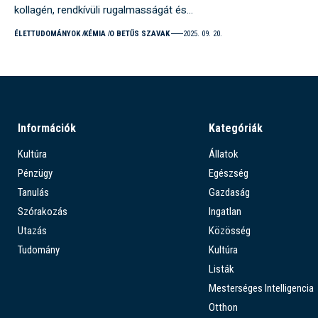
kollagén, rendkívüli rugalmasságát és…
ÉLETTUDOMÁNYOK
KÉMIA
O BETŰS SZAVAK
2025. 09. 20.
Információk
Kategóriák
Kultúra
Állatok
Pénzügy
Egészség
Tanulás
Gazdaság
Szórakozás
Ingatlan
Utazás
Közösség
Tudomány
Kultúra
Listák
Mesterséges Intelligencia
Otthon