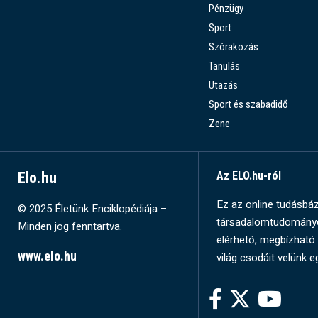
Pénzügy
Sport
Szórakozás
Tanulás
Utazás
Sport és szabadidő
Zene
Elo.hu
Az ELO.hu-ról
Ez az online tudásbázi
© 2025 Életünk Enciklopédiája –
társadalomtudományok
Minden jog fenntartva.
elérhető, megbízható 
www.elo.hu
világ csodáit velünk e