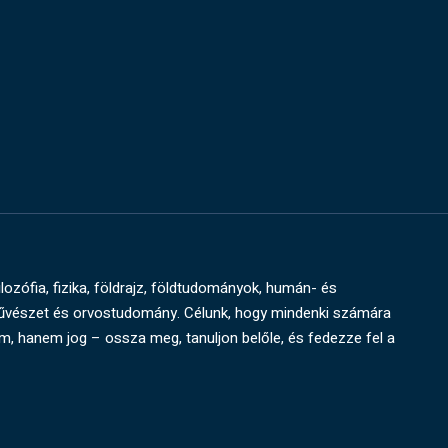
ilozófia, fizika, földrajz, földtudományok, humán- és
művészet és orvostudomány. Célunk, hogy mindenki számára
um, hanem jog – ossza meg, tanuljon belőle, és fedezze fel a