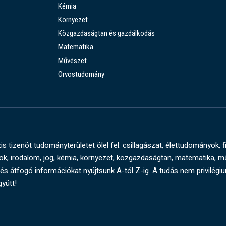
Kémia
Környezet
Közgazdaságtan és gazdálkodás
Matematika
Művészet
Orvostudomány
s tizenöt tudományterületet ölel fel: csillagászat, élettudományok, f
, irodalom, jog, kémia, környezet, közgazdaságtan, matematika, 
és átfogó információkat nyújtsunk A-tól Z-ig. A tudás nem privilégi
gyütt!