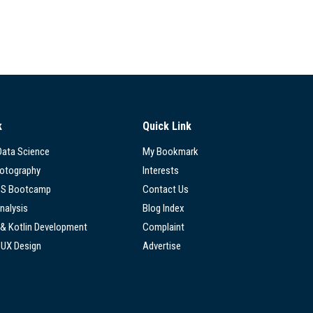
k
Quick Link
 Data Science
My Bookmark
hotography
Interests
SS Bootcamp
Contact Us
nalysis
Blog Index
 & Kotlin Development
Complaint
/UX Design
Advertise