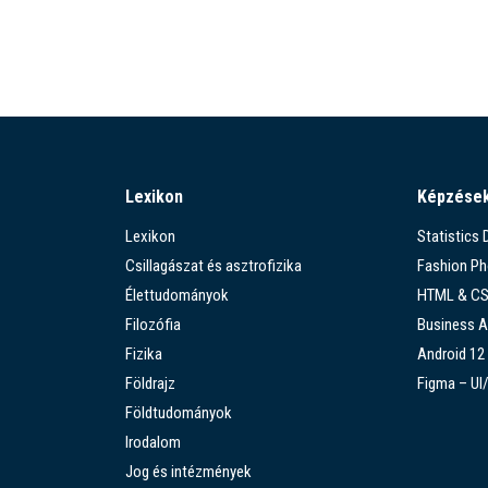
Lexikon
Képzése
Lexikon
Statistics
Csillagászat és asztrofizika
Fashion P
Élettudományok
HTML & C
Filozófia
Business A
Fizika
Android 12
Földrajz
Figma – UI
Földtudományok
Irodalom
Jog és intézmények