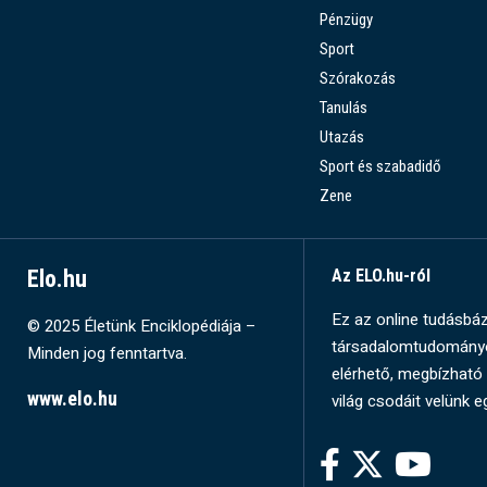
Pénzügy
Sport
Szórakozás
Tanulás
Utazás
Sport és szabadidő
Zene
Elo.hu
Az ELO.hu-ról
Ez az online tudásbázi
© 2025 Életünk Enciklopédiája –
társadalomtudományok
Minden jog fenntartva.
elérhető, megbízható 
www.elo.hu
világ csodáit velünk e