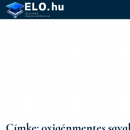
Címke:
oxigénmentes sava