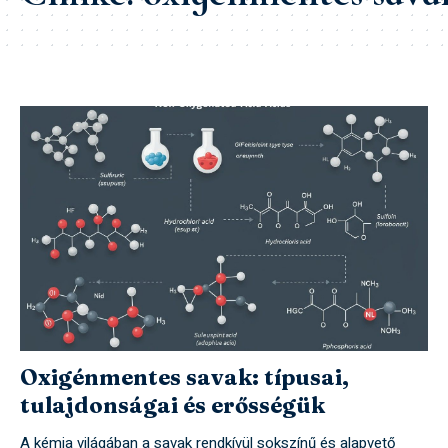
Oxigénmentes savak: típusai,
tulajdonságai és erősségük
A kémia világában a savak rendkívül sokszínű és alapvető