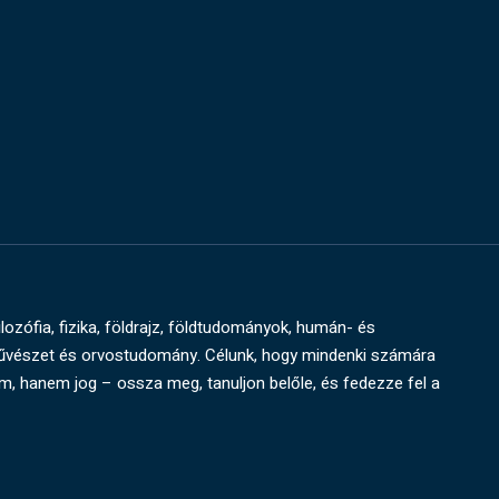
ilozófia, fizika, földrajz, földtudományok, humán- és
művészet és orvostudomány. Célunk, hogy mindenki számára
um, hanem jog – ossza meg, tanuljon belőle, és fedezze fel a