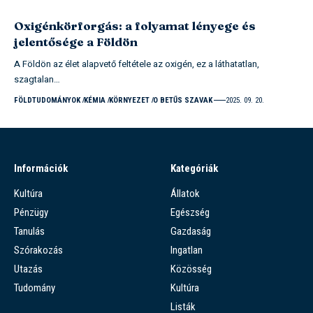
Oxigénkörforgás: a folyamat lényege és
jelentősége a Földön
A Földön az élet alapvető feltétele az oxigén, ez a láthatatlan,
szagtalan…
FÖLDTUDOMÁNYOK
KÉMIA
KÖRNYEZET
O BETŰS SZAVAK
2025. 09. 20.
Információk
Kategóriák
Kultúra
Állatok
Pénzügy
Egészség
Tanulás
Gazdaság
Szórakozás
Ingatlan
Utazás
Közösség
Tudomány
Kultúra
Listák