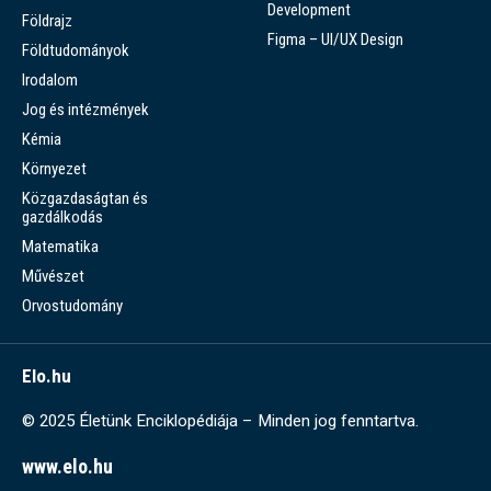
Development
Földrajz
Figma – UI/UX Design
Földtudományok
Irodalom
Jog és intézmények
Kémia
Környezet
Közgazdaságtan és
gazdálkodás
Matematika
Művészet
Orvostudomány
Elo.hu
© 2025 Életünk Enciklopédiája – Minden jog fenntartva.
www.elo.hu