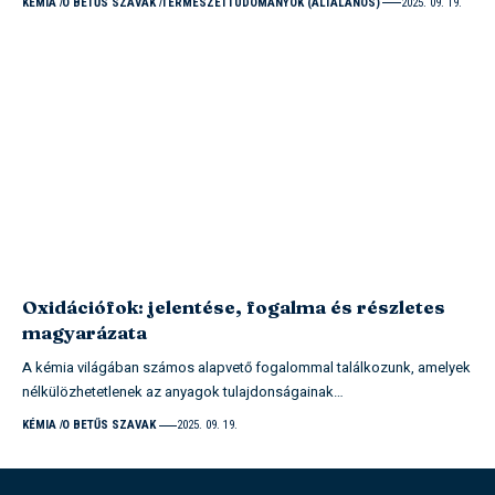
KÉMIA
O BETŰS SZAVAK
TERMÉSZETTUDOMÁNYOK (ÁLTALÁNOS)
2025. 09. 19.
Oxidációfok: jelentése, fogalma és részletes
magyarázata
A kémia világában számos alapvető fogalommal találkozunk, amelyek
nélkülözhetetlenek az anyagok tulajdonságainak…
KÉMIA
O BETŰS SZAVAK
2025. 09. 19.