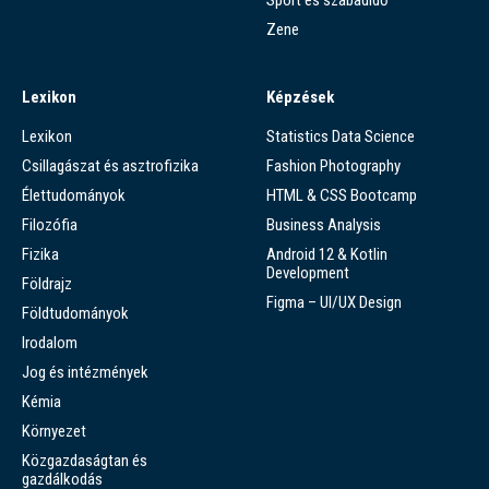
Sport és szabadidő
Zene
Lexikon
Képzések
Lexikon
Statistics Data Science
Csillagászat és asztrofizika
Fashion Photography
Élettudományok
HTML & CSS Bootcamp
Filozófia
Business Analysis
Fizika
Android 12 & Kotlin
Development
Földrajz
Figma – UI/UX Design
Földtudományok
Irodalom
Jog és intézmények
Kémia
Környezet
Közgazdaságtan és
gazdálkodás