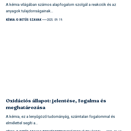
A kémia világában számos alapfogalom szolgál a reakciók és az
anyagok tulajdonságainak…
KÉMIA
O BETŰS SZAVAK
2025. 09. 19.
Oxidációs állapot: jelentése, fogalma és
meghatározása
A kémia, ez a lenyűgöző tudományág, számtalan fogalommal és
elmélettel segíti a…