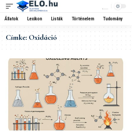
Állatok
Lexikon
Listák
Történelem
Tudomány
Címke:
Oxidáció