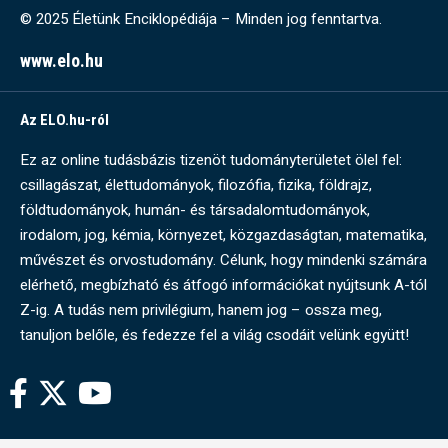
© 2025 Életünk Enciklopédiája – Minden jog fenntartva.
www.elo.hu
Az ELO.hu-ról
Ez az online tudásbázis tizenöt tudományterületet ölel fel:
csillagászat, élettudományok, filozófia, fizika, földrajz,
földtudományok, humán- és társadalomtudományok,
irodalom, jog, kémia, környezet, közgazdaságtan, matematika,
művészet és orvostudomány. Célunk, hogy mindenki számára
elérhető, megbízható és átfogó információkat nyújtsunk A-tól
Z-ig. A tudás nem privilégium, hanem jog – ossza meg,
tanuljon belőle, és fedezze fel a világ csodáit velünk együtt!