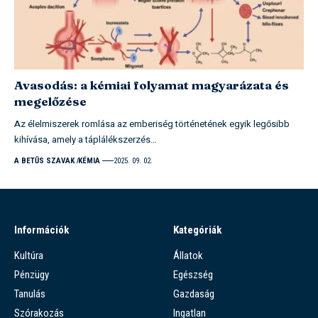
Avasodás: a kémiai folyamat magyarázata és
megelőzése
Az élelmiszerek romlása az emberiség történetének egyik legősibb
kihívása, amely a táplálékszerzés…
A BETŰS SZAVAK
KÉMIA
2025. 09. 02.
Információk
Kategóriák
Kultúra
Állatok
Pénzügy
Egészség
Tanulás
Gazdaság
Szórakozás
Ingatlan