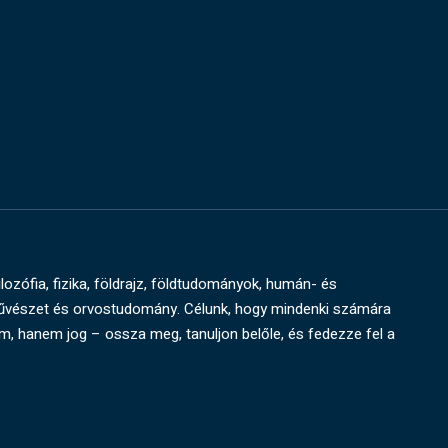
ilozófia, fizika, földrajz, földtudományok, humán- és
művészet és orvostudomány. Célunk, hogy mindenki számára
um, hanem jog – ossza meg, tanuljon belőle, és fedezze fel a