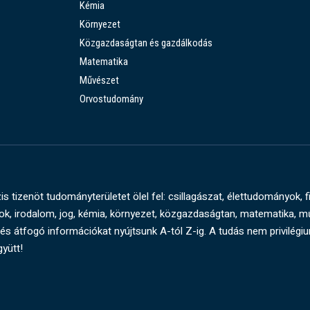
Kémia
Környezet
Közgazdaságtan és gazdálkodás
Matematika
Művészet
Orvostudomány
s tizenöt tudományterületet ölel fel: csillagászat, élettudományok, f
, irodalom, jog, kémia, környezet, közgazdaságtan, matematika, 
és átfogó információkat nyújtsunk A-tól Z-ig. A tudás nem privilégi
gyütt!