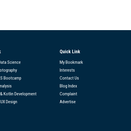
k
Quick Link
 Data Science
My Bookmark
hotography
Interests
SS Bootcamp
Contact Us
nalysis
Blog Index
 & Kotlin Development
Complaint
/UX Design
Advertise