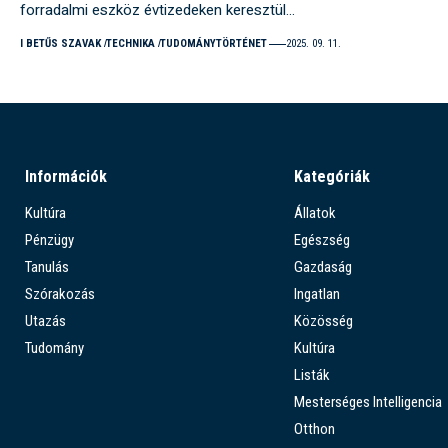
forradalmi eszköz évtizedeken keresztül…
I BETŰS SZAVAK
TECHNIKA
TUDOMÁNYTÖRTÉNET
2025. 09. 11.
Információk
Kategóriák
Kultúra
Állatok
Pénzügy
Egészség
Tanulás
Gazdaság
Szórakozás
Ingatlan
Utazás
Közösség
Tudomány
Kultúra
Listák
Mesterséges Intelligencia
Otthon