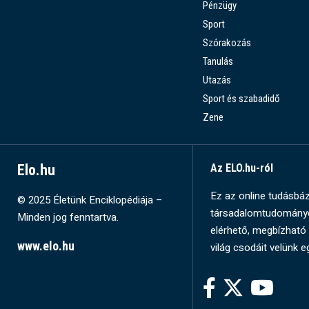
Pénzügy
Sport
Szórakozás
Tanulás
Utazás
Sport és szabadidő
Zene
Elo.hu
Az ELO.hu-ról
Ez az online tudásbázi
© 2025 Életünk Enciklopédiája –
társadalomtudományok
Minden jog fenntartva.
elérhető, megbízható 
www.elo.hu
világ csodáit velünk e