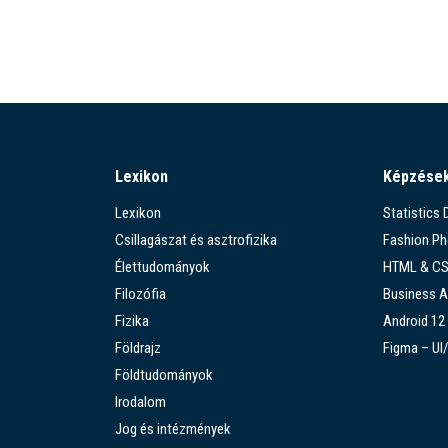
Lexikon
Képzése
Lexikon
Statistics
Csillagászat és asztrofizika
Fashion P
Élettudományok
HTML & C
Filozófia
Business A
Fizika
Android 12
Földrajz
Figma – UI
Földtudományok
Irodalom
Jog és intézmények