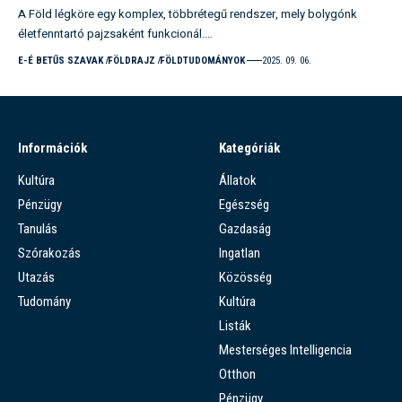
A Föld légköre egy komplex, többrétegű rendszer, mely bolygónk
életfenntartó pajzsaként funkcionál.…
E-É BETŰS SZAVAK
FÖLDRAJZ
FÖLDTUDOMÁNYOK
2025. 09. 06.
Információk
Kategóriák
Kultúra
Állatok
Pénzügy
Egészség
Tanulás
Gazdaság
Szórakozás
Ingatlan
Utazás
Közösség
Tudomány
Kultúra
Listák
Mesterséges Intelligencia
Otthon
Pénzügy