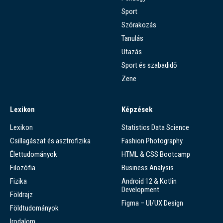
Sport
Szórakozás
Tanulás
Utazás
Sport és szabadidő
Zene
Lexikon
Képzések
Lexikon
Statistics Data Science
Csillagászat és asztrofizika
Fashion Photography
Élettudományok
HTML & CSS Bootcamp
Filozófia
Business Analysis
Fizika
Android 12 & Kotlin
Development
Földrajz
Figma – UI/UX Design
Földtudományok
Irodalom