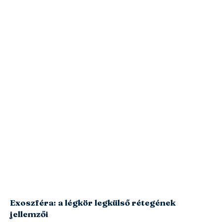
Exoszféra: a légkör legkülső rétegének
jellemzői