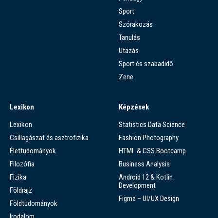
Sport
Szórakozás
Tanulás
Utazás
Sport és szabadidő
Zene
Lexikon
Képzések
Lexikon
Statistics Data Science
Csillagászat és asztrofizika
Fashion Photography
Élettudományok
HTML & CSS Bootcamp
Filozófia
Business Analysis
Fizika
Android 12 & Kotlin
Development
Földrajz
Figma – UI/UX Design
Földtudományok
Irodalom