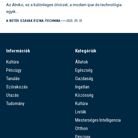
Az Alniko, ez a különleges ötvözet, a modern ipar és technológia
egyik…
A BETŰS SZAVAK
FIZIKA
TECHNIKA
2025. 09. 01.
Információk
Kategóriák
Kultúra
Állatok
Pénzügy
Egészség
Tanulás
Gazdaság
Szórakozás
Ingatlan
Utazás
Közösség
Tudomány
Kultúra
Listák
Mesterséges Intelligencia
Otthon
Pénzügy