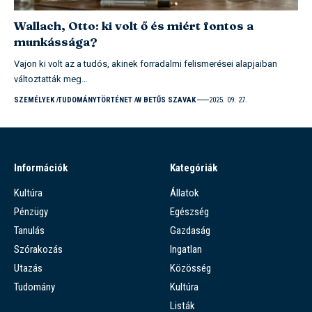
Wallach, Otto: ki volt ő és miért fontos a
munkássága?
Vajon ki volt az a tudós, akinek forradalmi felismerései alapjaiban
változtatták meg…
SZEMÉLYEK
TUDOMÁNYTÖRTÉNET
W BETŰS SZAVAK
2025. 09. 27.
Információk
Kategóriák
Kultúra
Állatok
Pénzügy
Egészség
Tanulás
Gazdaság
Szórakozás
Ingatlan
Utazás
Közösség
Tudomány
Kultúra
Listák