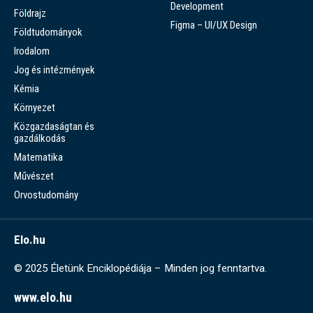
Development
Földrajz
Figma – UI/UX Design
Földtudományok
Irodalom
Jog és intézmények
Kémia
Környezet
Közgazdaságtan és
gazdálkodás
Matematika
Művészet
Orvostudomány
Elo.hu
© 2025 Életünk Enciklopédiája – Minden jog fenntartva.
www.elo.hu