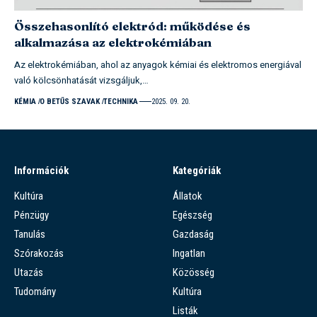
Összehasonlító elektród: működése és
alkalmazása az elektrokémiában
Az elektrokémiában, ahol az anyagok kémiai és elektromos energiával
való kölcsönhatását vizsgáljuk,…
KÉMIA
O BETŰS SZAVAK
TECHNIKA
2025. 09. 20.
Információk
Kategóriák
Kultúra
Állatok
Pénzügy
Egészség
Tanulás
Gazdaság
Szórakozás
Ingatlan
Utazás
Közösség
Tudomány
Kultúra
Listák