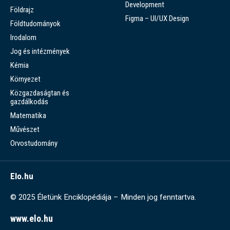
Development
Földrajz
Figma – UI/UX Design
Földtudományok
Irodalom
Jog és intézmények
Kémia
Környezet
Közgazdaságtan és
gazdálkodás
Matematika
Művészet
Orvostudomány
Elo.hu
© 2025 Életünk Enciklopédiája – Minden jog fenntartva.
www.elo.hu