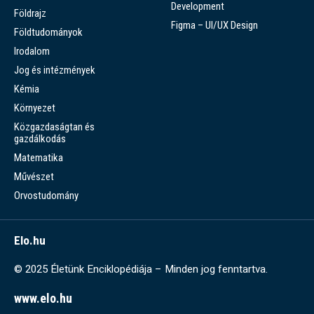
Development
Földrajz
Figma – UI/UX Design
Földtudományok
Irodalom
Jog és intézmények
Kémia
Környezet
Közgazdaságtan és
gazdálkodás
Matematika
Művészet
Orvostudomány
Elo.hu
© 2025 Életünk Enciklopédiája – Minden jog fenntartva.
www.elo.hu