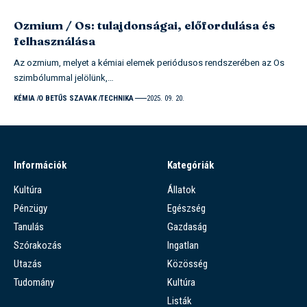
Ozmium / Os: tulajdonságai, előfordulása és
felhasználása
Az ozmium, melyet a kémiai elemek periódusos rendszerében az Os
szimbólummal jelölünk,…
KÉMIA
O BETŰS SZAVAK
TECHNIKA
2025. 09. 20.
Információk
Kategóriák
Kultúra
Állatok
Pénzügy
Egészség
Tanulás
Gazdaság
Szórakozás
Ingatlan
Utazás
Közösség
Tudomány
Kultúra
Listák