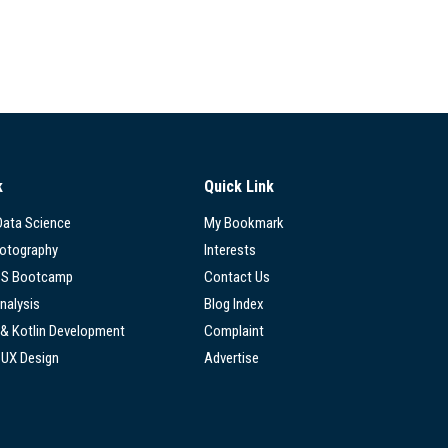
k
Quick Link
 Data Science
My Bookmark
hotography
Interests
SS Bootcamp
Contact Us
nalysis
Blog Index
 & Kotlin Development
Complaint
/UX Design
Advertise