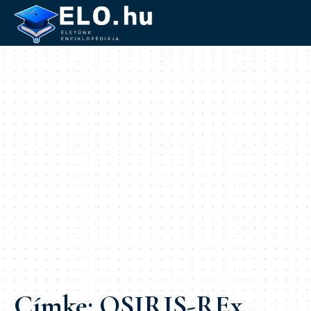
Címke:
OSIRIS-REx