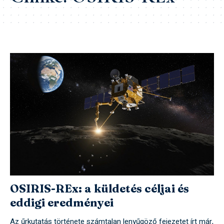
OSIRIS-REx: a küldetés céljai és
eddigi eredményei
Az űrkutatás története számtalan lenyűgöző fejezetet írt már,