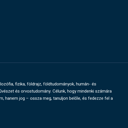
ilozófia, fizika, földrajz, földtudományok, humán- és
művészet és orvostudomány. Célunk, hogy mindenki számára
um, hanem jog – ossza meg, tanuljon belőle, és fedezze fel a