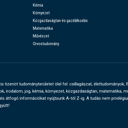
Kémia
Környezet
Közgazdaságtan és gazdálkodás
Matematika
Művészet
Orvostudomány
s tizenöt tudományterületet ölel fel: csillagászat, élettudományok, f
, irodalom, jog, kémia, környezet, közgazdaságtan, matematika, 
és átfogó információkat nyújtsunk A-tól Z-ig. A tudás nem privilégi
gyütt!