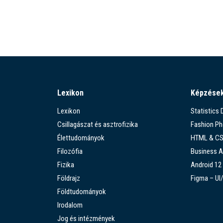
Lexikon
Képzése
Lexikon
Statistics
Csillagászat és asztrofizika
Fashion P
Élettudományok
HTML & C
Filozófia
Business A
Fizika
Android 12
Földrajz
Figma – UI
Földtudományok
Irodalom
Jog és intézmények