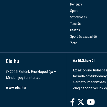
Pénzügy
Sport
Szórakozás
Tanulás
Utazás
Sport és szabadidő
Zene
Elo.hu
Az ELO.hu-ról
Ez az online tudásbázi
© 2025 Életünk Enciklopédiája –
társadalomtudományok
Minden jog fenntartva.
elérhető, megbízható 
www.elo.hu
világ csodáit velünk e