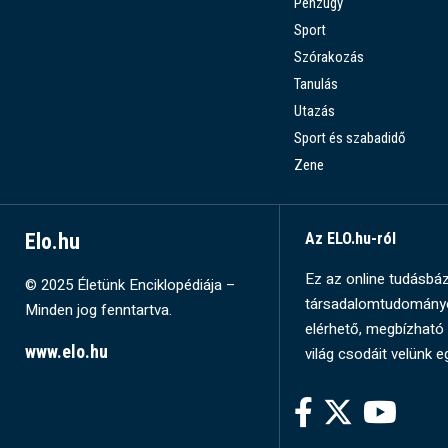
Pénzügy
Sport
Szórakozás
Tanulás
Utazás
Sport és szabadidő
Zene
Elo.hu
Az ELO.hu-ról
Ez az online tudásbázi
© 2025 Életünk Enciklopédiája –
társadalomtudományok
Minden jog fenntartva.
elérhető, megbízható 
www.elo.hu
világ csodáit velünk e