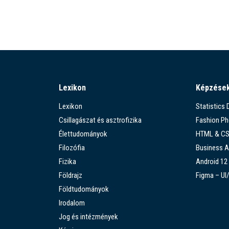
Lexikon
Képzése
Lexikon
Statistics
Csillagászat és asztrofizika
Fashion P
Élettudományok
HTML & C
Filozófia
Business A
Fizika
Android 12
Földrajz
Figma – UI
Földtudományok
Irodalom
Jog és intézmények