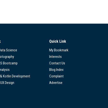
k
Quick Link
 Data Science
My Bookmark
hotography
Interests
SS Bootcamp
Contact Us
nalysis
Blog Index
 & Kotlin Development
Complaint
/UX Design
Advertise