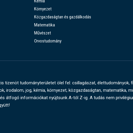
Kémia
Környezet
Közgazdaságtan és gazdálkodás
Matematika
Művészet
Orvostudomány
s tizenöt tudományterületet ölel fel: csillagászat, élettudományok, f
, irodalom, jog, kémia, környezet, közgazdaságtan, matematika, 
és átfogó információkat nyújtsunk A-tól Z-ig. A tudás nem privilégi
gyütt!