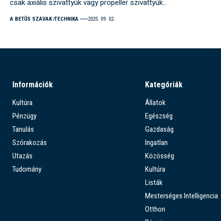
csak axiális szivattyúk vagy propeller szivattyúk…
A BETŰS SZAVAK
TECHNIKA
2025. 09. 02.
Információk
Kategóriák
Kultúra
Állatok
Pénzügy
Egészség
Tanulás
Gazdaság
Szórakozás
Ingatlan
Utazás
Közösség
Tudomány
Kultúra
Listák
Mesterséges Intelligencia
Otthon