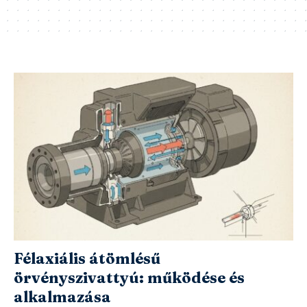
Félaxiális átömlésű
örvényszivattyú: működése és
alkalmazása