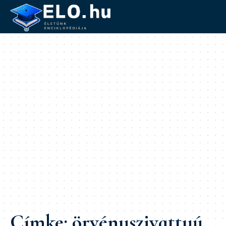
Címke:
örvényszivattyú