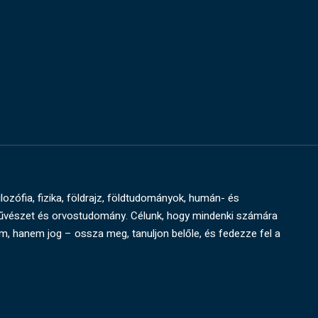
ilozófia, fizika, földrajz, földtudományok, humán- és
művészet és orvostudomány. Célunk, hogy mindenki számára
um, hanem jog – ossza meg, tanuljon belőle, és fedezze fel a