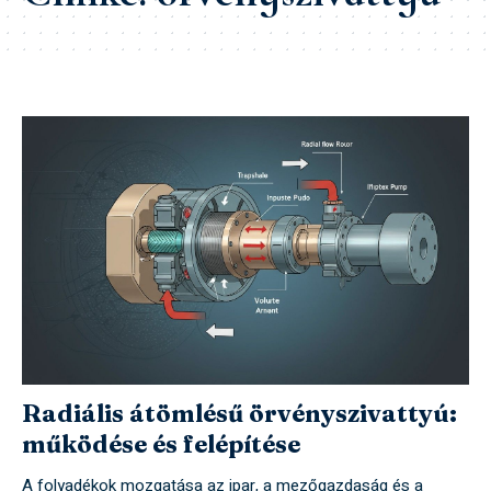
Radiális átömlésű örvényszivattyú:
működése és felépítése
A folyadékok mozgatása az ipar, a mezőgazdaság és a