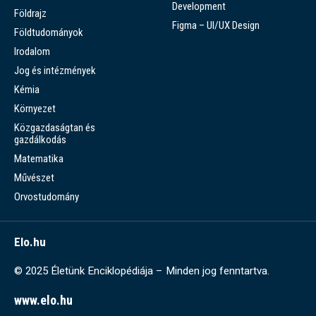
Development
Földrajz
Figma – UI/UX Design
Földtudományok
Irodalom
Jog és intézmények
Kémia
Környezet
Közgazdaságtan és
gazdálkodás
Matematika
Művészet
Orvostudomány
Elo.hu
© 2025 Életünk Enciklopédiája – Minden jog fenntartva.
www.elo.hu