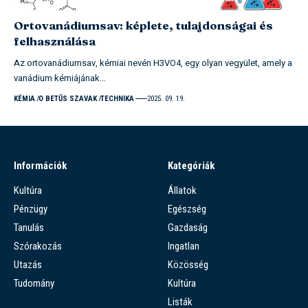
Ortovanádiumsav: képlete, tulajdonságai és
felhasználása
Az ortovanádiumsav, kémiai nevén H3VO4, egy olyan vegyület, amely a
vanádium kémiájának…
KÉMIA
O BETŰS SZAVAK
TECHNIKA
2025. 09. 19.
Információk
Kategóriák
Kultúra
Állatok
Pénzügy
Egészség
Tanulás
Gazdaság
Szórakozás
Ingatlan
Utazás
Közösség
Tudomány
Kultúra
Listák