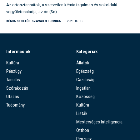
Az ortosztannátok, a szervetlen kémia izgalmas és sokoldalú
vegyületcsaládja, az ón (Sn)…
KÉMIA
O BETŰS SZAVAK
TECHNIKA
2025. 09. 19.
Információk
Kategóriák
Kultúra
Állatok
Pénzügy
Egészség
Tanulás
Gazdaság
Szórakozás
Ingatlan
Utazás
Közösség
Tudomány
Kultúra
Listák
Mesterséges Intelligencia
Otthon
Pénzügy