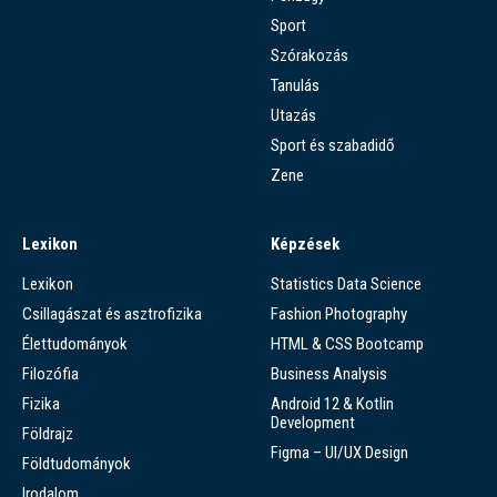
Sport
Szórakozás
Tanulás
Utazás
Sport és szabadidő
Zene
Lexikon
Képzések
Lexikon
Statistics Data Science
Csillagászat és asztrofizika
Fashion Photography
Élettudományok
HTML & CSS Bootcamp
Filozófia
Business Analysis
Fizika
Android 12 & Kotlin
Development
Földrajz
Figma – UI/UX Design
Földtudományok
Irodalom