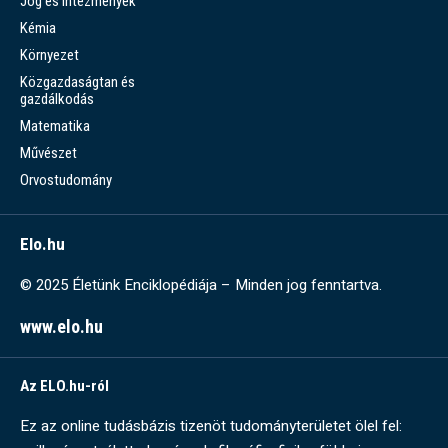
Jog és intézmények
Kémia
Környezet
Közgazdaságtan és
gazdálkodás
Matematika
Művészet
Orvostudomány
Elo.hu
© 2025 Életünk Enciklopédiája – Minden jog fenntartva.
www.elo.hu
Az ELO.hu-ról
Ez az online tudásbázis tizenöt tudományterületet ölel fel: