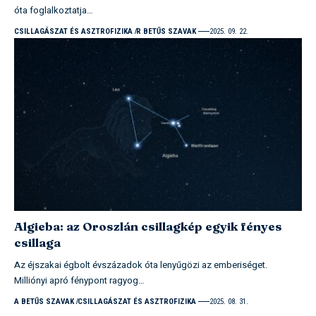
óta foglalkoztatja…
CSILLAGÁSZAT ÉS ASZTROFIZIKA
R BETŰS SZAVAK
2025. 09. 22.
Algieba: az Oroszlán csillagkép egyik fényes
csillaga
Az éjszakai égbolt évszázadok óta lenyűgözi az emberiséget.
Milliónyi apró fénypont ragyog…
A BETŰS SZAVAK
CSILLAGÁSZAT ÉS ASZTROFIZIKA
2025. 08. 31.