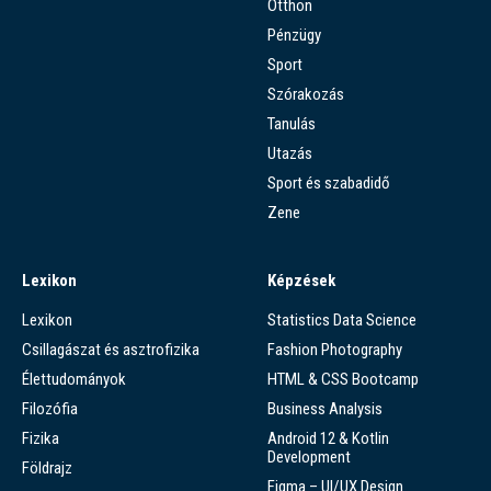
Otthon
Pénzügy
Sport
Szórakozás
Tanulás
Utazás
Sport és szabadidő
Zene
Lexikon
Képzések
Lexikon
Statistics Data Science
Csillagászat és asztrofizika
Fashion Photography
Élettudományok
HTML & CSS Bootcamp
Filozófia
Business Analysis
Fizika
Android 12 & Kotlin
Development
Földrajz
Figma – UI/UX Design