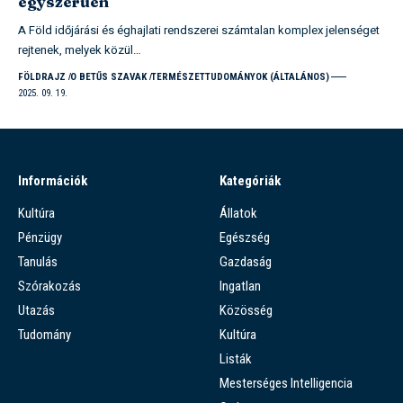
egyszerűen
A Föld időjárási és éghajlati rendszerei számtalan komplex jelenséget
rejtenek, melyek közül…
FÖLDRAJZ
O BETŰS SZAVAK
TERMÉSZETTUDOMÁNYOK (ÁLTALÁNOS)
2025. 09. 19.
Információk
Kategóriák
Kultúra
Állatok
Pénzügy
Egészség
Tanulás
Gazdaság
Szórakozás
Ingatlan
Utazás
Közösség
Tudomány
Kultúra
Listák
Mesterséges Intelligencia