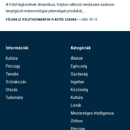
A Föld légkörének dinamikus, folyton változó rendszere számos
lenyűgöző meteorológiai jelenséget produkál,…
FÖLDRAJZ
FÖLDTUDOMÁNYOK
O BETŰS SZAVAK
2025. 09. 19.
Információk
Kategóriák
Kultúra
Állatok
Pénzügy
Egészség
Tanulás
Gazdaság
Szórakozás
Ingatlan
Utazás
Közösség
Tudomány
Kultúra
Listák
Mesterséges Intelligencia
Otthon
Pénzügy