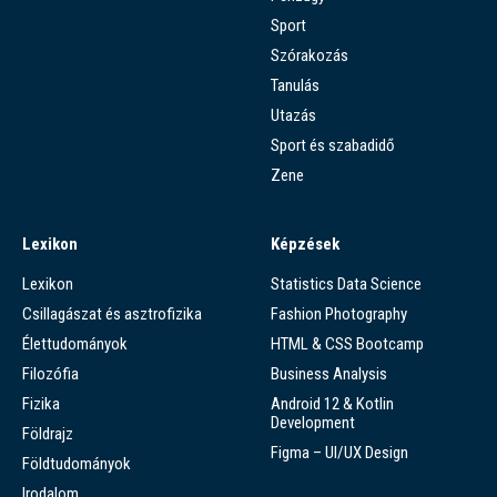
Sport
Szórakozás
Tanulás
Utazás
Sport és szabadidő
Zene
Lexikon
Képzések
Lexikon
Statistics Data Science
Csillagászat és asztrofizika
Fashion Photography
Élettudományok
HTML & CSS Bootcamp
Filozófia
Business Analysis
Fizika
Android 12 & Kotlin
Development
Földrajz
Figma – UI/UX Design
Földtudományok
Irodalom