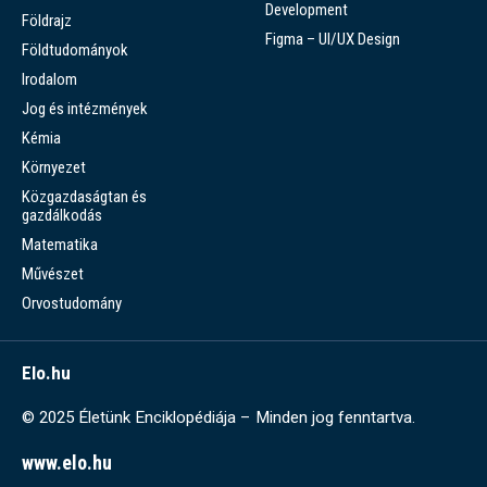
Development
Földrajz
Figma – UI/UX Design
Földtudományok
Irodalom
Jog és intézmények
Kémia
Környezet
Közgazdaságtan és
gazdálkodás
Matematika
Művészet
Orvostudomány
Elo.hu
© 2025 Életünk Enciklopédiája – Minden jog fenntartva.
www.elo.hu