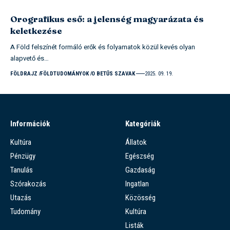
Orografikus eső: a jelenség magyarázata és
keletkezése
A Föld felszínét formáló erők és folyamatok közül kevés olyan
alapvető és…
FÖLDRAJZ
FÖLDTUDOMÁNYOK
O BETŰS SZAVAK
2025. 09. 19.
Információk
Kategóriák
Kultúra
Állatok
Pénzügy
Egészség
Tanulás
Gazdaság
Szórakozás
Ingatlan
Utazás
Közösség
Tudomány
Kultúra
Listák