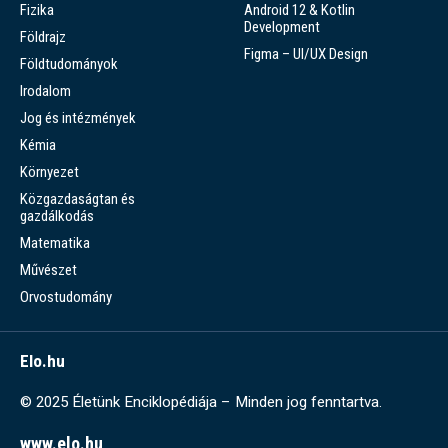
Fizika
Android 12 & Kotlin
Development
Földrajz
Figma – UI/UX Design
Földtudományok
Irodalom
Jog és intézmények
Kémia
Környezet
Közgazdaságtan és
gazdálkodás
Matematika
Művészet
Orvostudomány
Elo.hu
© 2025 Életünk Enciklopédiája – Minden jog fenntartva.
www.elo.hu