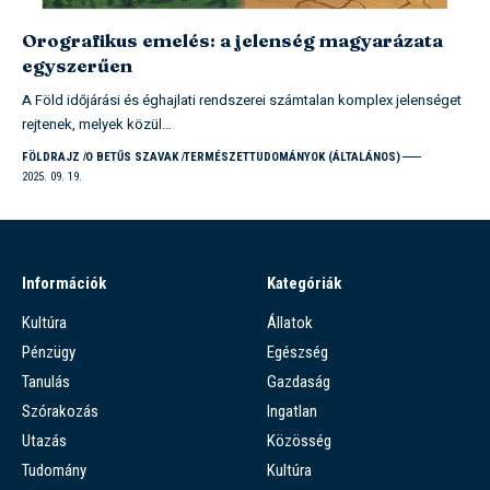
Orografikus emelés: a jelenség magyarázata
egyszerűen
A Föld időjárási és éghajlati rendszerei számtalan komplex jelenséget
rejtenek, melyek közül…
FÖLDRAJZ
O BETŰS SZAVAK
TERMÉSZETTUDOMÁNYOK (ÁLTALÁNOS)
2025. 09. 19.
Információk
Kategóriák
Kultúra
Állatok
Pénzügy
Egészség
Tanulás
Gazdaság
Szórakozás
Ingatlan
Utazás
Közösség
Tudomány
Kultúra