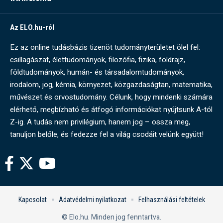
Az ELO.hu-ról
Ez az online tudásbázis tizenöt tudományterületet ölel fel:
csillagászat, élettudományok, filozófia, fizika, földrajz,
földtudományok, humán- és társadalomtudományok,
irodalom, jog, kémia, környezet, közgazdaságtan, matematika,
művészet és orvostudomány. Célunk, hogy mindenki számára
elérhető, megbízható és átfogó információkat nyújtsunk A-tól
Z-ig. A tudás nem privilégium, hanem jog – ossza meg,
tanuljon belőle, és fedezze fel a világ csodáit velünk együtt!
Kapcsolat
Adatvédelmi nyilatkozat
Felhasználási feltételek
© Elo.hu. Minden jog fenntartva.