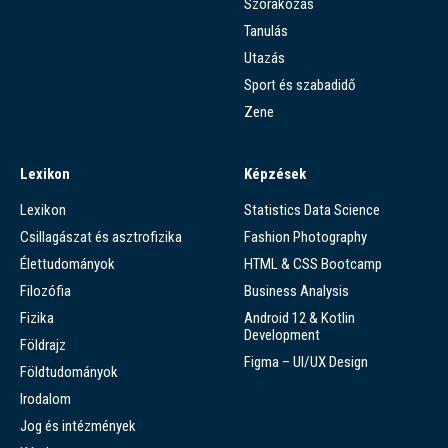
Szórakozás
Tanulás
Utazás
Sport és szabadidő
Zene
Lexikon
Képzések
Lexikon
Statistics Data Science
Csillagászat és asztrofizika
Fashion Photography
Élettudományok
HTML & CSS Bootcamp
Filozófia
Business Analysis
Fizika
Android 12 & Kotlin
Development
Földrajz
Figma – UI/UX Design
Földtudományok
Irodalom
Jog és intézmények