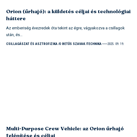
Orion (űrhajó): a küldetés céljai és technológiai
háttere
Az emberiség évezredek óta tekint az égre, vágyakozva a csillagok
után, és…
CSILLAGÁSZAT ÉS ASZTROFIZIKA
O BETŰS SZAVAK
TECHNIKA
2025. 09. 19.
Multi-Purpose Crew Vehicle: az Orion űrhajó
felépítése és céljai