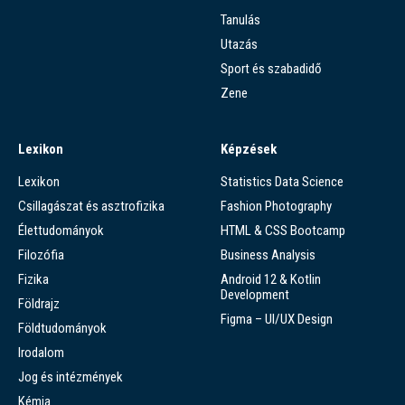
Tanulás
Utazás
Sport és szabadidő
Zene
Lexikon
Képzések
Lexikon
Statistics Data Science
Csillagászat és asztrofizika
Fashion Photography
Élettudományok
HTML & CSS Bootcamp
Filozófia
Business Analysis
Fizika
Android 12 & Kotlin
Development
Földrajz
Figma – UI/UX Design
Földtudományok
Irodalom
Jog és intézmények
Kémia