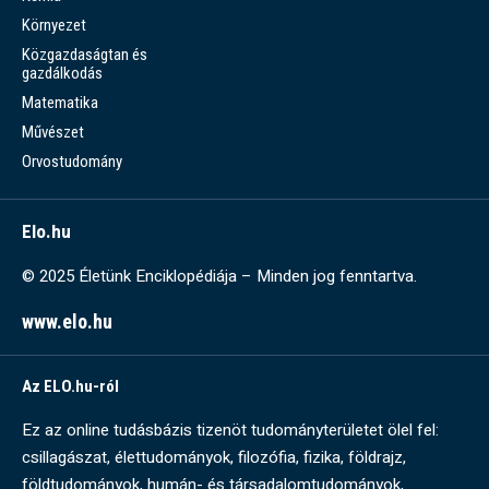
Környezet
Közgazdaságtan és
gazdálkodás
Matematika
Művészet
Orvostudomány
Elo.hu
© 2025 Életünk Enciklopédiája – Minden jog fenntartva.
www.elo.hu
Az ELO.hu-ról
Ez az online tudásbázis tizenöt tudományterületet ölel fel:
csillagászat, élettudományok, filozófia, fizika, földrajz,
földtudományok, humán- és társadalomtudományok,