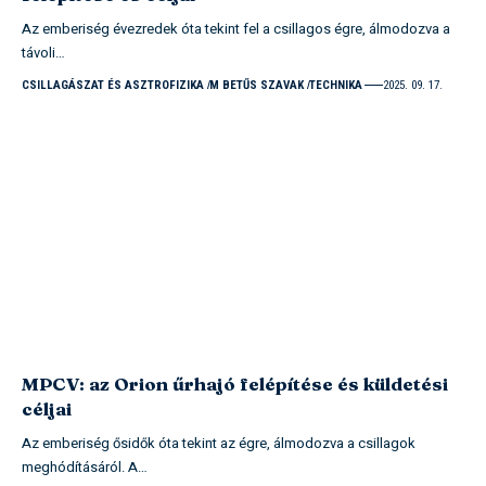
Az emberiség évezredek óta tekint fel a csillagos égre, álmodozva a
távoli…
CSILLAGÁSZAT ÉS ASZTROFIZIKA
M BETŰS SZAVAK
TECHNIKA
2025. 09. 17.
MPCV: az Orion űrhajó felépítése és küldetési
céljai
Az emberiség ősidők óta tekint az égre, álmodozva a csillagok
meghódításáról. A…